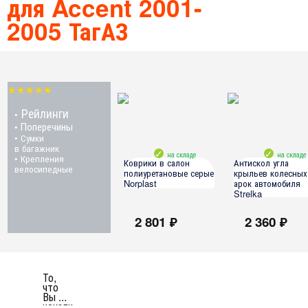
для Accent 2001-
2005 ТагАЗ
★★★★★
Рейлинги
•
Поперечины
•
• Сумки
в багажник
на складе
на складе
• Крепления
Коврики в салон
Антискол угла
велосипедные
полиуретановые серые
крыльев колесных
Norplast
арок автомобиля
Strelka
Hyundai Accent 1999-2005
2 801 ₽
2 360 ₽
(ТагАЗ)
все модели
То,
что
Вы ...
искали