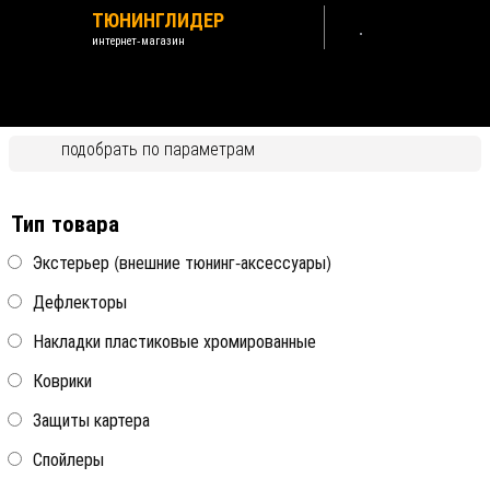
ТЮНИНГЛИДЕР
интернет-магазин
Hyundai Accent 2001-2005
ТагАЗ
подобрать по параметрам
Назад /
Hyundai
Тип товара
Экстерьер (внешние тюнинг-аксессуары)
Дефлекторы
Сумка Kagu в багажник
маленькая черная Sotra
Накладки пластиковые хромированные
Коврики
Сумка Kagu в багажник
все модели
твист (с повортными
замками) черная Sotra
Защиты картера
Спойлеры
все модели