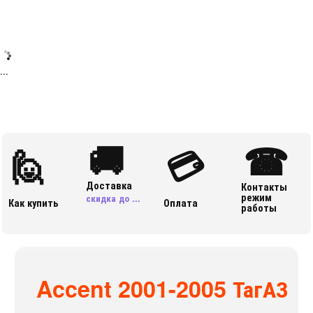
...
🚚
☎
🙋
💳
Доставка
Контакты
режим
скидка до ...
Как купить
Оплата
работы
Accent 2001-2005 ТагАЗ