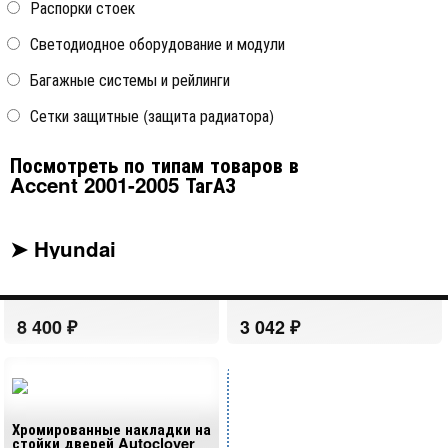
Распорки стоек
Светодиодное оборудование и модули
Багажные системы и рейлинги
Сетки защитные (защита радиатора)
Хромированные молдинги на
окна дверей (низ)
Autoclover
Посмотреть по типам товаров в
Accent 2001-2005 ТагАЗ
Хромированные накладки на
Hyundai Accent 1999-2005
ручки дверей Autoclover
(ТагАЗ)
➤ Hyundai
Hyundai Accent 1999-2005
(ТагАЗ)
Хромированные накладки на
стойки дверей Autoclover