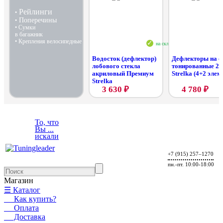
Рейлинги
•
Поперечины
•
• Сумки
в багажник
• Крепления велосипедные
на складе
Водосток (дефлектор)
Дефлекторы на о
лобового стекла
тонированные 2
акриловый Премиум
Strelka (4+2 элем
Strelka
3 630 ₽
4 780 ₽
Mazda CX-5 2012-2014
Mazda CX-5 FL 2015-20
Mazda CX-5 2012-2014
Mazda CX-5 FL 2015-2017
То, что
Вы ...
искали
+7 (915) 257–1270
пн.-пт. 10:00-18:00
Магазин
☰ Каталог
Как купить?
Оплата
Доставка