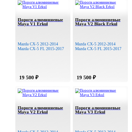
Защиты бампера пластиковые
Защиты картера
Пороги алюминиевые
Пороги алюминиевые
Светодиодное оборудование и модули
Maya V1 Erkul
Maya V2 Black Erkul
Брызговики
Багажные системы и рейлинги
Mazda CX-5 2012-2014
Mazda CX-5 2012-2014
Сетки защитные (защита радиатора)
Mazda CX-5 FL 2015-2017
Mazda CX-5 FL 2015-2017
Посмотреть по типам товаров в
CX-5 2012-2017
→
CX-5 2017-
➤ Mazda
Пороги алюминиевые
Пороги алюминиевые
Maya V2 Erkul
Maya V3 Erkul