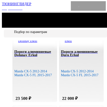
ТЮНИНГЛИДЕР
интернет-магазин
MAZDA CX-5 2012-2017
Назад /
Mazda
Подбор по параметрам
Тип товара
Пороги алюминиевые
Пороги алюминиевые
Dolunay Erkul
Duru Erkul
Экстерьер (внешние тюнинг-аксессуары)
Интерьер (аксессуары для салона)
Дефлекторы
Mazda CX-5 2012-2014
Mazda CX-5 2012-2014
Mazda CX-5 FL 2015-2017
Mazda CX-5 FL 2015-2017
Накладки стальные
Накладки пластиковые
Накладки пластиковые хромированные
Пороги и подножки
Коврики