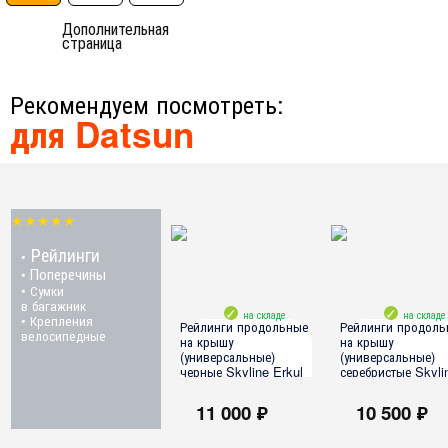
Дополнительная
страница
Рекомендуем посмотреть:
для Datsun
★★★★★
Рейлинги
•
Поперечины
•
• Сумки
в багажник
на складе
на складе
• Крепления
Рейлинги продольные
Рейлинги продоль
велосипедные
на крышу
на крышу
(универсальные)
(универсальные)
черные Skyline Erkul
серебристые Skyli
(190 см., 3 точки
Erkul (190 см., 3 
крепления)
крепления)
11 000 ₽
10 500 ₽
все модели
все модели