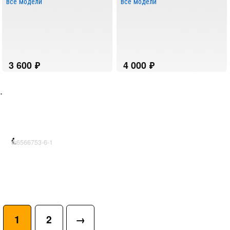
все модели
все модели
.
d:6566753-6-1
1
2
→