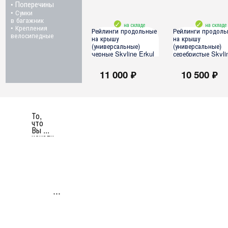
Поперечины
•
• Сумки
в багажник
на складе
на складе
• Крепления
Рейлинги продольные
Рейлинги продоль
велосипедные
на крышу
на крышу
(универсальные)
(универсальные)
черные Skyline Erkul
серебристые Skyli
(190 см., 3 точки
Erkul (190 см., 3 
крепления)
крепления)
11 000 ₽
10 500 ₽
все модели
все модели
То,
что
Вы ...
искали
...