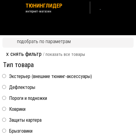
ТЮНИНГЛИДЕР
интернет-магазин
GAC GAC GS5 2018-2026
подобрать по параметрам
Назад /
GAC
x снять фильтр
/ показать все товары
Рекомендуем посмотреть:
Тип товара
GAC GS5 2018-
Экстерьер (внешние тюнинг-аксессуары)
Дефлекторы
Пороги и подножки
★★★★★
Рейлинги
Коврики
•
Поперечины
•
Защиты картера
• Сумки
в багажник
на складе
на складе
• Крепления
Брызговики
Пороги боковые OEM-
Сетка защитная в
велосипедные
Tuning
бампер Standart х