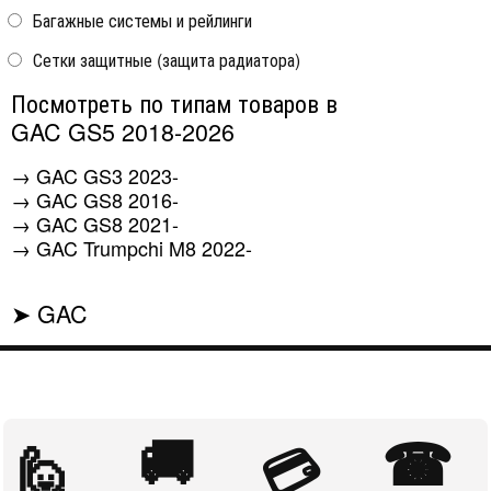
Strelka
Багажные системы и рейлинги
GAC GS5 2018-
GAC GS5 2018-
Сетки защитные (защита радиатора)
21 500 ₽
3 210 ₽
Посмотреть по типам товаров в
GAC GS5 2018-2026
То,
→
GAC GS3 2023-
что
Вы ...
→
GAC GS8 2016-
искали
→
GAC GS8 2021-
→
GAC Trumpchi M8 2022-
➤ GAC
...
🚚
☎
🙋
💳