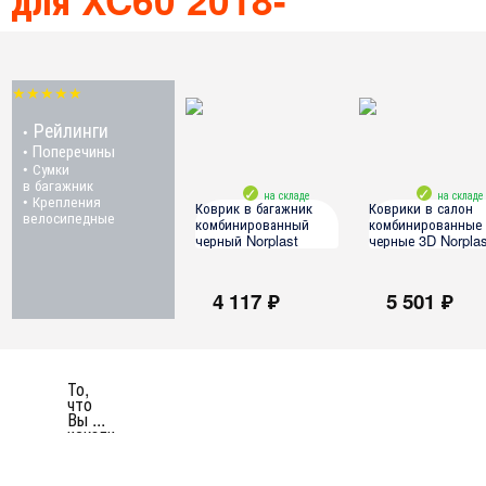
★★★★★
Рейлинги
•
Поперечины
•
• Сумки
в багажник
на складе
на складе
• Крепления
Коврик в багажник
Коврики в салон
велосипедные
комбинированный
комбинированные
черный Norplast
черные 3D Norplas
Volvo XC60 2018-
Volvo XC60 2018-
4 117 ₽
5 501 ₽
То,
что
Вы ...
искали