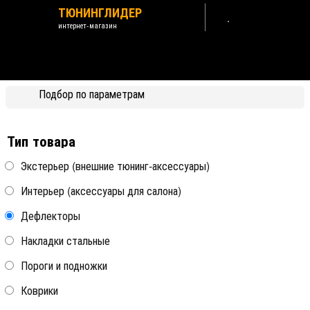
ТЮНИНГЛИДЕР
интернет-магазин
Volvo XC60 2018-2026
Подбор по параметрам
Назад /
Volvo
Тип товара
Экстерьер (внешние тюнинг-аксессуары)
Интерьер (аксессуары для салона)
Дефлекторы на окна с
Дефлекторы на окна
хромированным стальным
хромированные Autoclover
молдингом OEM-Tuning
(6 элементов)
Дефлекторы
Накладки стальные
Volvo XC60 2018-
Volvo XC60 2018-
Пороги и подножки
Коврики