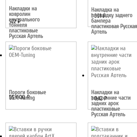
Накладки на
Накладка на
ковролин
площадку заднего
1 991
₽
центрального
бампера
922
₽
тоннеля
пластиковая Русская
пластиковые
Артель
Русская Артель
Пороги боковые
Накладки на
55 000
₽
OEM-Tuning
внутренние части
1 042
₽
задних арок
пластиковые
Русская Артель