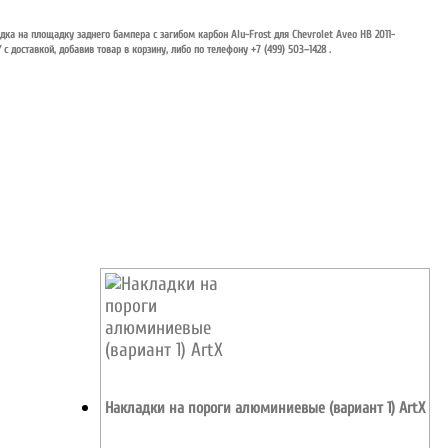
ка на площадку заднего бампера с загибом карбон Alu-Frost для Chevrolet Aveo HB 2011-
/ с доставкой, добавив товар в корзину, либо по телефону +7 (499) 503–1428 .
Накладки на пороги алюминиевые (вариант 1) ArtX