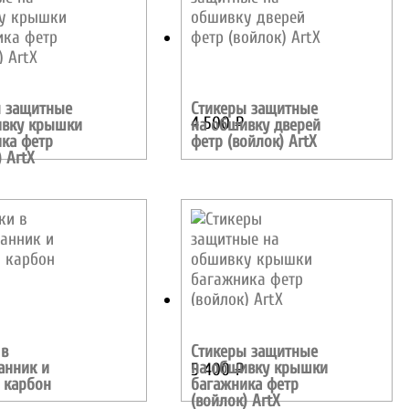
ы защитные
Стикеры защитные
4 500
₽
ивку крышки
на обшивку дверей
ка фетр
фетр (войлок) ArtX
) ArtX
 в
Стикеры защитные
анник и
на обшивку крышки
5 400
₽
 карбон
багажника фетр
(войлок) ArtX