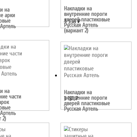
Накладки на
и на
внутренние пороги
е арки
дверей пластиковые
овые
3 538
₽
Русская Артель
 Артель
(вариант 2)
и на
Накладки на
ние части
внутренние пороги
3 181
₽
арок
дверей пластиковые
овые
Русская Артель
 Артель
 2)