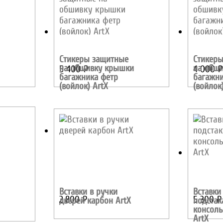
Стикеры защитные
Стикер
на обшивку крышки
на обш
5 400
₽
4 000
₽
багажника фетр
багажни
(войлок) ArtX
(войлок
Вставки в ручки
Вставки
2 800
₽
5 300
₽
дверей карбон ArtX
подстак
консоль
ArtX