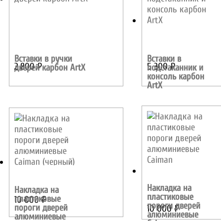
Вставки в ручки
Вставки в
2 800
₽
5 300
₽
дверей карбон ArtX
подстаканник и
консоль карбон
ArtX
Накладка на
Накладка на
пластиковые
пластиковые
10 000
₽
пороги дверей
пороги дверей
10 000
₽
алюминиевые
алюминиевые