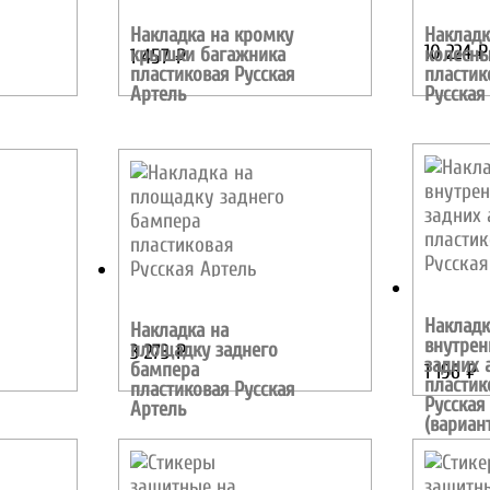
Накладка на кромку
Накладк
10 224
₽
крышки багажника
колесны
1 457
₽
пластиковая Русская
пластик
Артель
Русская
Накладк
Накладка на
внутрен
площадку заднего
3 273
₽
задних 
бампера
1 196
₽
пластик
пластиковая Русская
Русская
Артель
(вариант