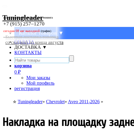
Tuningleader
аксессуары и автозапчасти для тюнинга
+7 (915) 257–1270
(график)
Каталог товаров ▼
Быстрая доставка товаров
ОПЛАТА
со скидкой до конца августа
ДОСТАВКА ▼
КОНТАКТЫ
корзина
0
₽
Мои заказы
Мой профиль
регистрация
Tuningleader
»
Chevrolet
»
Aveo 2011-2026
»
✮
Накладка на площадку задне