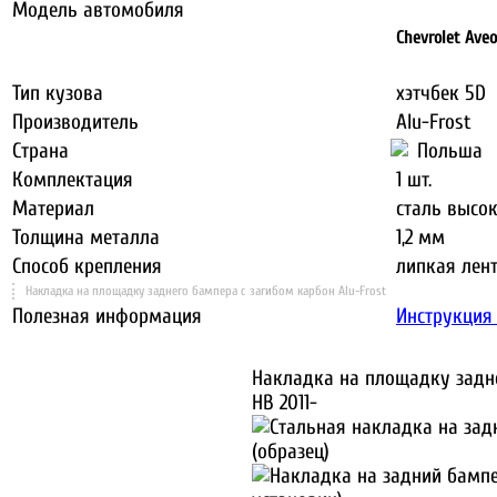
Модель автомобиля
Chevrolet Aveo
Тип кузова
хэтчбек 5D
Производитель
Alu-Frost
Страна
Польша
Комплектация
1 шт.
Материал
сталь высо
Толщина металла
1,2 мм
Способ крепления
липкая лент
Накладка на площадку заднего бампера с загибом карбон Alu-Frost
Полезная информация
Инструкция 
Накладка на площадку заднег
HB 2011-