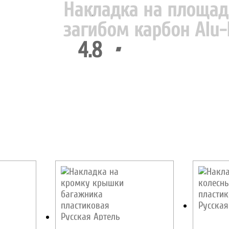
Накладка на площад
загибом карбон Alu-
4.8
•