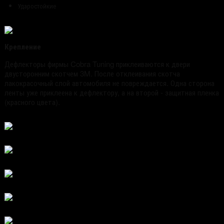
Ударостойкие
Крепление
Дефлекторы фирмы Cobra Tuning приклеиваются к двери
двусторонним скотчем 3M. После отклеивания скотча
лакокрасочный слой автомобиля не повреждается. Одна сторона
ленты уже приклеена к дефлектору, а на второй - защитная пленка
(красного цвета).