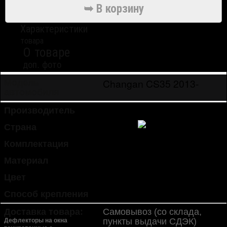
Характеристики
товара
О товаре
доп. фото
Changan CS35 2013-
Модель
автомобиля
Производитель
Cobra Tuning
Страна
Россия
Комплектация
4 шт.
Материал
акрил
Цвет
черный полупрозрачный
Способ крепления
липкая лента (в комплекте)
Доставка товара:
Самовывоз (со склада,
пункты выдачи СДЭК)
Дефлекторы на окна