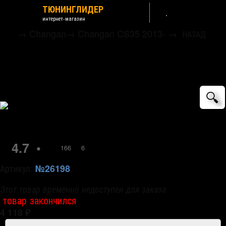
ТЮНИНГЛИДЕР
интернет-магазин
→
Changan
→
Changan CS35 2013-
→
НАЗАД
Дефлекторы на окна тонированные с
хромированным молдингом (широкие)
Cobra Tuning
🔍
4.7
•
166
6
Артикул:
№26198
Этот товар временно недоступен для заказа
товар закончился
4 118
₽