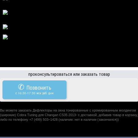
проконсультироваться или заказать товар
✆
Позвонить
c 10.30-17.30 мск раб. дни
Вы можете заказать Дефлекторы на окна тонированные с хромированным молдингом
(широкие) Cobra Tuning для Changan CS35 2013- с доставкой, добавив товар в корзину,
либо по телефону +7 (499) 503–1428 (наличие: нет в наличии (закончился))