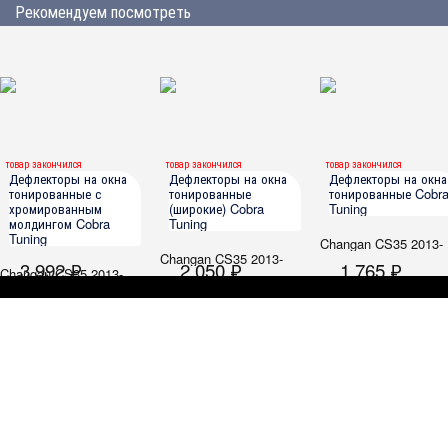
Рекомендуем посмотреть
товар закончился
товар закончился
товар закончился
Дефлекторы на окна
Дефлекторы на окна
Дефлекторы на окна
тонированные с
тонированные
тонированные Cobr
хромированным
(широкие) Cobra
Tuning
молдингом Cobra
Tuning
Tuning
Changan CS35 2013-
Changan CS35 2013-
3 992 ₽
2 050 ₽
1 765 ₽
Changan CS35 2013-