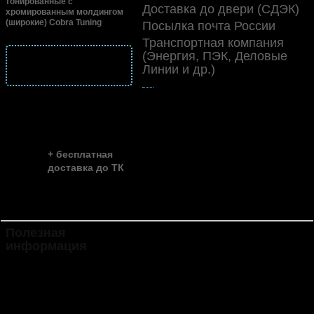
тонированные с
Доставка до двери (СДЭК)
хромированным молдингом
(широкие) Cobra Tuning
Посылка почта России
Транспортная компания
(Энергия, ПЭК, Деловые
подробнее
Линии и др.)
о доставке
👍
скидка до ...
~ 35%
+ бесплатная
доставка до ТК
Полезная
Инструкция по установке и
информация
эксплуатации