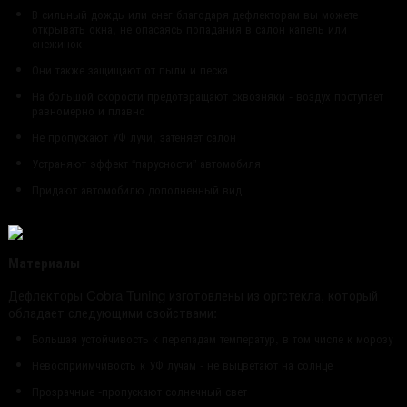
В сильный дождь или снег благодаря дефлекторам вы можете
открывать окна, не опасаясь попадания в салон капель или
снежинок
Они также защищают от пыли и песка
На большой скорости предотвращают сквозняки - воздух поступает
равномерно и плавно
Не пропускают УФ лучи, затеняет салон
Устраняют эффект “парусности” автомобиля
Придают автомобилю дополненный вид
Материалы
Дефлекторы Cobra Tuning изготовлены из оргстекла, который
обладает следующими свойствами:
Большая устойчивость к перепадам температур, в том числе к морозу
Невосприимчивость к УФ лучам - не выцветают на солнце
Прозрачные -пропускают солнечный свет