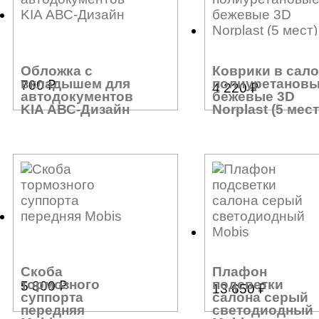
Обложка с
Коврики в сал
вкладышем для
полиуретанов
700
₽
4 220
₽
автодокументов
бежевые 3D
KIA АВС-Дизайн
Norplast (5 мест
Скоба
Плафон
тормозного
подсветки
5 800
₽
13 650
₽
суппорта
салона серый
передняя
светодиодный