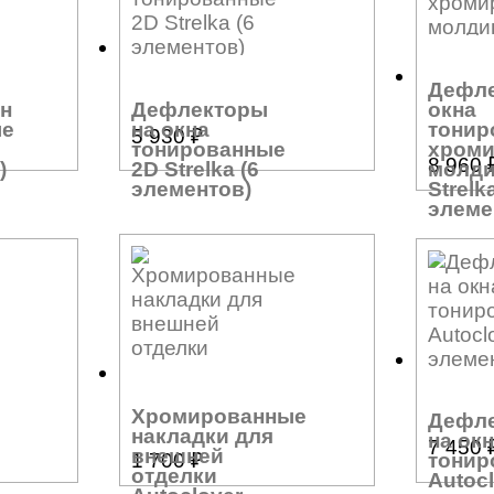
Дефле
он
Дефлекторы
окна
ые
на окна
тонир
5 930
₽
тонированные
хром
8 960
)
2D Strelka (6
молди
элементов)
Strelk
элеме
Хромированные
Дефл
накладки для
на ок
7 450
внешней
тонир
1 700
₽
отделки
Autocl