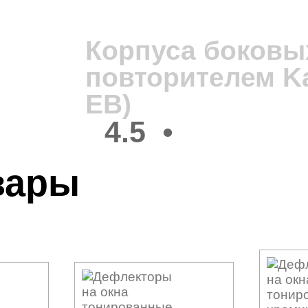
1
Корпуса боковых
повторителем Ka
EB)
4.5
•
вары