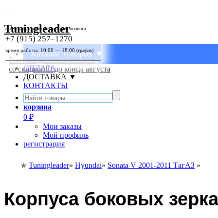
Tuningleader
аксессуары и автозапчасти для тюнинга
+7 (915) 257–1270
время работы: 10:00 — 18:00
(график)
Каталог товаров ▼
Быстрая доставка товаров
ОПЛАТА
со скидкой!!! до конца августа
ДОСТАВКА ▼
КОНТАКТЫ
корзина
0
₽
Мои заказы
Мой профиль
регистрация
Tuningleader
»
Hyundai
»
Sonata V 2001-2011 ТагАЗ
»
✮
Корпуса боковых зерка