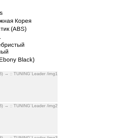
s
жная Корея
тик (ABS)
.
ебристый
ный
Ebony Black)