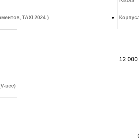
ментов, TAXI 2024-)
Корпуса
12 00
V-все)
В