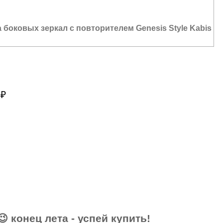
 боковых зеркал с повторителем Genesis Style Kabis
0
₽
СЕ ЦЕНЫ АВГУСТА – АКТУАЛЬНЫ!
😉 конец лета - успей купить!