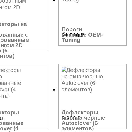
кторы на
Пороги
боковые OEM-
ованные с
21 500
₽
Tuning
ированным
₽
нгом 2D
a (6
нтов)
екторы
Дефлекторы
на
на окна черные
9 360
₽
₽
ованные
Autoclover (6
over (4
элементов)