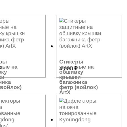
ры
Стикеры
ные на
защитные на
₽
4 000
₽
вку
обшивку
ки
крышки
ника
багажника
(войлок)
фетр (войлок)
ArtX