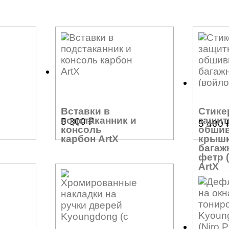
Вставки в
Стике
подстаканник и
защит
5 300
₽
5 400
консоль
обши
карбон ArtX
крыш
багаж
фетр 
ArtX