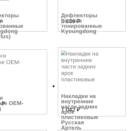
екторы
Дефлекторы
на
на окна
5 850
₽
₽
ованные
тонированные
ngdong
Kyoungdong
Plus)
Накладки на
и
внутренние
ые OEM-
0
₽
части задних
g
1 042
₽
арок
пластиковые
Русская
Артель