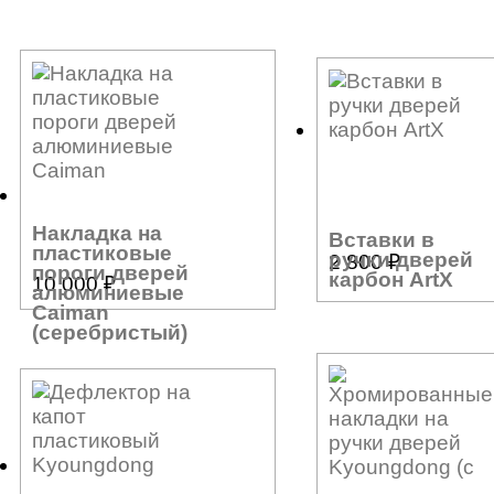
Накладка на
Вставки в
пластиковые
ручки дверей
2 800
₽
пороги дверей
карбон ArtX
10 000
₽
алюминиевые
Caiman
(серебристый)