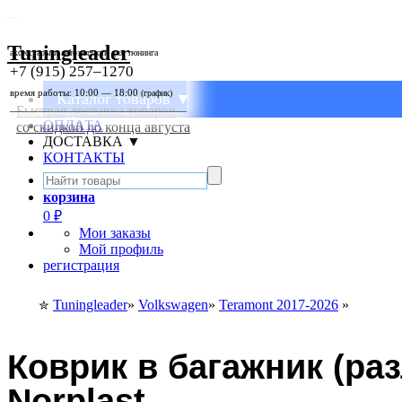
Tuningleader
аксессуары и автозапчасти для тюнинга
+7 (915) 257–1270
время работы: 10:00 — 18:00
(график)
Каталог товаров ▼
Быстрая доставка товаров
ОПЛАТА
со скидкой до конца августа
ДОСТАВКА ▼
КОНТАКТЫ
корзина
0
₽
Мои заказы
Мой профиль
регистрация
Tuningleader
»
Volkswagen
»
Teramont 2017-2026
»
✮
Коврик в багажник (р
Norplast