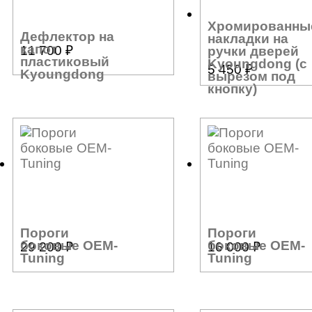
Хромированны
Дефлектор на
накладки на
капот
11 700
₽
ручки дверей
пластиковый
Kyoungdong (с
5 450
₽
Kyoungdong
вырезом под
кнопку)
Пороги
Пороги
боковые OEM-
боковые OEM-
29 200
₽
16 000
₽
Tuning
Tuning