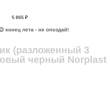
5 865
₽
СЕ ЦЕНЫ АВГУСТА – АКТУАЛЬНЫ!
😉 конец лета - не опоздай!
 610 руб.
ик (разложенный 3
новый черный Norplast