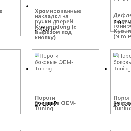
е
Хромированные
Дефл
накладки на
на ок
ручки дверей
7 900
тонир
Kyoungdong (с
5 450
₽
Kyou
вырезом под
(Niro 
кнопку)
Пороги
Порог
боковые OEM-
боков
29 200
₽
55 00
Tuning
Tunin