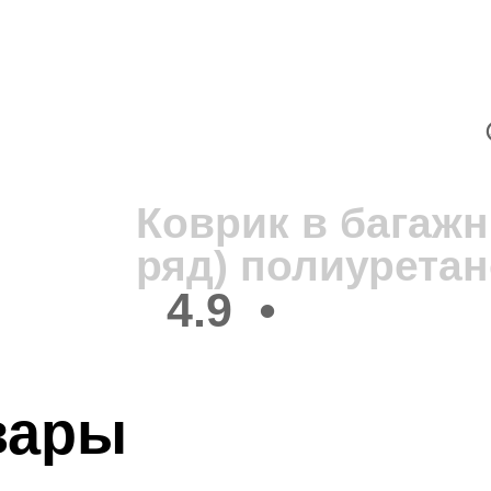
В
1
Коврик в багажн
ряд) полиурета
4.9
•
вары