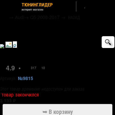
ТЮНИНГЛИДЕР
интернет-магазин
→
Audi
→
Q5 2008-2017
→
НАЗАД
Накладка на задний бампер стальная с
загибом S-Line OEM-Tuning
🔍
4.9
•
317
10
Артикул:
№9815
Этот товар временно недоступен для заказа
товар закончился
3 133
₽