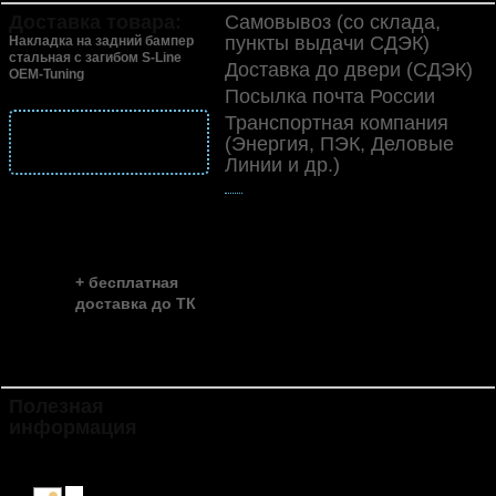
Доставка товара:
Самовывоз (со склада,
пункты выдачи СДЭК)
Накладка на задний бампер
стальная с загибом S-Line
Доставка до двери (СДЭК)
OEM-Tuning
Посылка почта России
Транспортная компания
подробнее
(Энергия, ПЭК, Деловые
о доставке
Линии и др.)
👍
скидка до ...
~ 35%
+ бесплатная
доставка до ТК
Полезная
Инструкция по установке и
информация
эксплуатации накладок
(хромированных, стальных,
пластиковых).