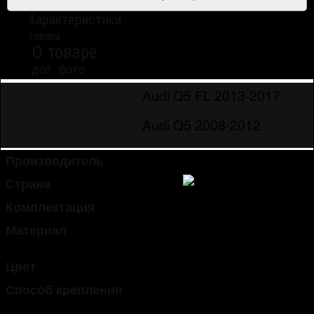
Характеристики
товара
О товаре
доп. фото
Audi Q5 FL 2013-2017
Модель
автомобиля
Audi Q5 2008-2012
Производитель
OEM-Tuning
Страна
Китай
Комплектация
1 шт.
Материал
сталь высоколегированная
нержавеющая
Цвет
полированная сталь
Способ крепления
липкая лента 3M (в
комплекте)