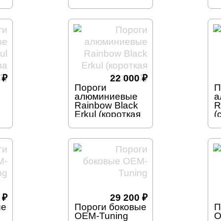
в
к
0
₽
22 000
₽
Пороги
П
алюминиевые
а
Rainbow Black
R
Erkul (короткая
(
база L1)
L
0
₽
29 200
₽
ые
Пороги боковые
П
OEM-Tuning
O