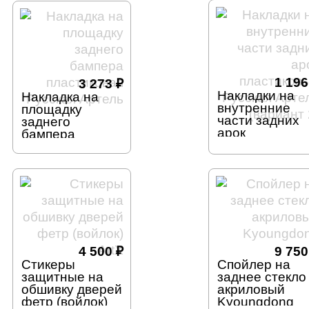
1 19
3 273
₽
Накладки на
Накладка на
внутренние
площадку
части задних
заднего
арок
бампера
пластиковые
пластиковая
Русская Артел
Русская Артель
(вариант 2)
4 500
₽
9 75
Стикеры
Спойлер на
защитные на
заднее стекло
обшивку дверей
акриловый
фетр (войлок)
Kyoungdong