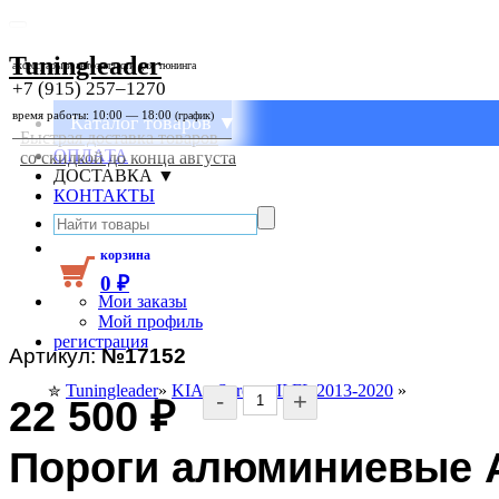
Tuningleader
аксессуары и автозапчасти для тюнинга
+7 (915) 257–1270
время работы: 10:00 — 18:00
(график)
Каталог товаров ▼
Быстрая доставка товаров
ОПЛАТА
со скидкой до конца августа
ДОСТАВКА ▼
КОНТАКТЫ
корзина
0
₽
Мои заказы
Мой профиль
регистрация
Артикул:
№17152
Tuningleader
»
KIA
»
Sorento II FL 2013-2020
»
✮
-
+
22 500
₽
Пороги алюминиевые A