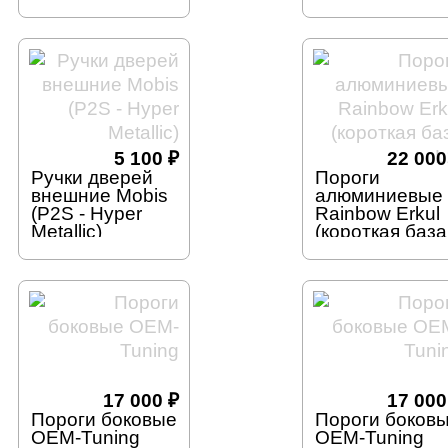
ArtX
5 100
₽
22 00
Ручки дверей
Пороги
внешние Mobis
алюминиевые
(P2S - Hyper
Rainbow Erkul
Metallic)
(короткая база
L1)
17 000
₽
17 00
Пороги боковые
Пороги боков
OEM-Tuning
OEM-Tuning