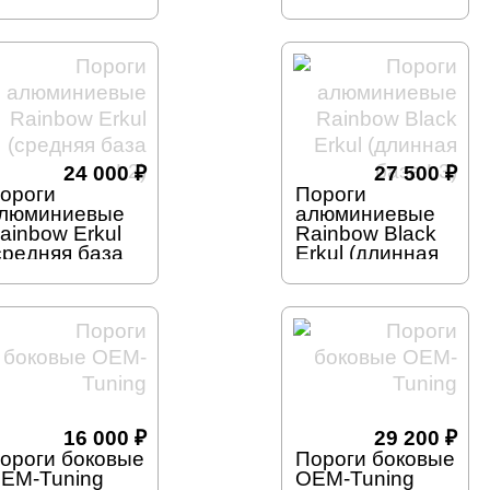
ырезом под
вырезом под
нопку)
кнопку)
24 000
₽
27 500
₽
ороги
Пороги
люминиевые
алюминиевые
ainbow Erkul
Rainbow Black
средняя база
Erkul (длинная
2)
база L3)
16 000
₽
29 200
₽
ороги боковые
Пороги боковые
EM-Tuning
OEM-Tuning