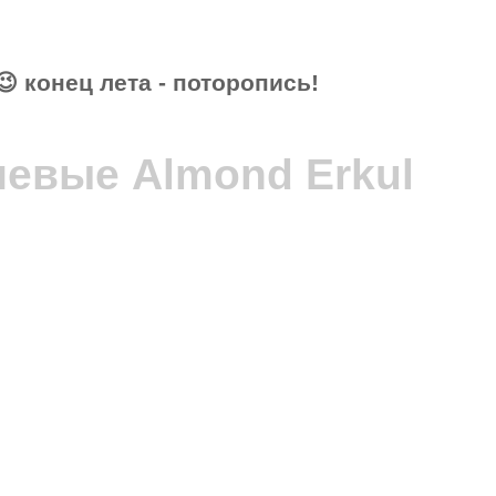
СЕ ЦЕНЫ АВГУСТА – АКТУАЛЬНЫ!
😉 конец лета - поторопись!
2 500 руб.
евые Almond Erkul