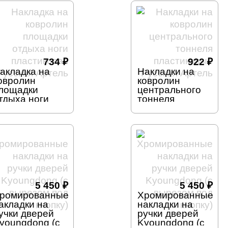
734
₽
922
₽
акладка на
Накладки на
овролин
ковролин
лощадки
центрального
тдыха ноги
тоннеля
ластиковая
пластиковые
усская Артель
Русская Артель
5 450
₽
5 450
₽
ромированные
Хромированные
акладки на
накладки на
учки дверей
ручки дверей
youngdong (с
Kyoungdong (с