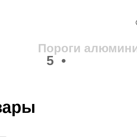
В
2
Пороги алюмини
5
•
вары