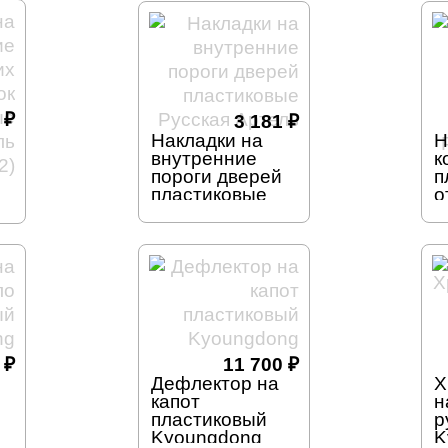
6
₽
3 181
₽
Накладки на
Н
внутренние
к
пороги дверей
п
пластиковые
о
Русская Артель
п
ь
Р
0
₽
11 700
₽
Дефлектор на
Х
капот
н
пластиковый
р
Kyoungdong
K