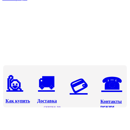
🙋
🚚
☎
💳
Как купить
Доставка
Контакты
режим
скидка до ...
Оплата
работы