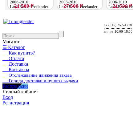
2006-2010
2006-2010
2006-2010
21 500 ₽
27 500 ₽
21 500 ₽
Land Rover Freelander
Land Rover Freelander
Land Rover Freel
II FL 2010-2012
II FL 2010-2012
II FL 2010-2012
Land Rover Freelander
Land Rover Freelander
Land Rover Freel
II FL 2012-2015
II FL 2012-2015
II FL 2012-2015
+7 (915) 257–1270
пн.-пт. 10:00-18:00
Магазин
☰ Каталог
Как купить?
Оплата
Доставка
Контакты
Отслеживание движения заказа
Города доставки и пункты выдачи
Распродажи
Личный кабинет
Вход
Регистрация