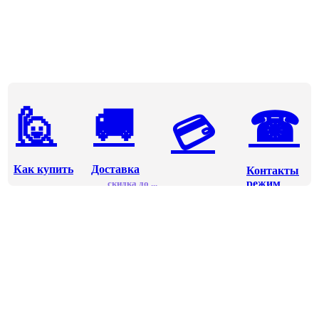
🙋
🚚
☎
💳
Как купить
Доставка
Контакты
режим
скидка до ...
Оплата
работы