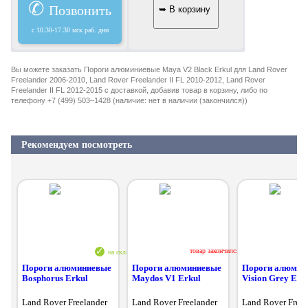
✆
Позвонить
c 10.30-17.30 мск раб. дни
Вы можете заказать Пороги алюминиевые Maya V2 Black Erkul для Land Rover
Freelander 2006-2010, Land Rover Freelander II FL 2010-2012, Land Rover
Freelander II FL 2012-2015 с доставкой, добавив товар в корзину, либо по
телефону +7 (499) 503–1428 (наличие: нет в наличии (закончился))
Рекомендуем посмотреть
товар закончился
на складе
Пороги алюминиевые
Пороги алюминиевые
Пороги алюмин
Bosphorus Erkul
Maydos V1 Erkul
Vision Grey Erk
Land Rover Freelander
Land Rover Freelander
Land Rover Freel