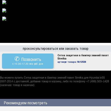
проконсультироваться или заказать товар
Сетка защитная в бампер зимний пакет
✆
Позвонить
Strelka
артикул товара:
№12528
c 10.30-17.30 мск раб. дни
Вы можете купить Сетка защитная в бампер зимний пакет Strelka для Hyundai ix55
2007-2014 с доставкой, добавив товар в корзину, либо по телефону +7 (499) 503–1428
(наличие: товар в наличии)
Рекомендуем посмотреть