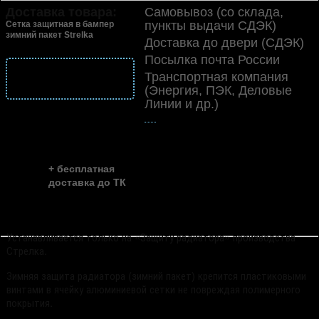
Доставка товара:
Самовывоз (со склада,
пункты выдачи СДЭК)
Сетка защитная в бампер
зимний пакет Strelka
Доставка до двери (СДЭК)
Посылка почта России
подробнее
Транспортная компания
о доставке
(Энергия, ПЭК, Деловые
Линии и др.)
👍
скидка до ...
~ 35%
+ бесплатная
доставка до ТК
Устанавливается только на «Защиту радиатора» производства
Стрелка.
Зимняя защита радиатора (зимний пакет) крепится пластиковыми
винтами в ячейку алюминиевой сетки не повреждая полимерного
покрытия.