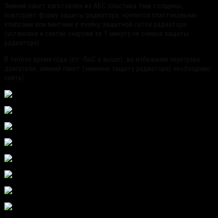
Зимний пакет изготовлен из АБС пластика 1мм толщины,
повторяет форму защиты радиатора, крепится пластиковыми
клипсами или винтами в ячейку защитной сетки радиатора
(установка и снятие снаружи за 1 минуту не снимая защиты
радиатора)
В теплое время года (от -5
о
С и выше), во избежание перегрева
двигателя, зимний пакет (зимнюю защиту радиатора) необходимо
снять!