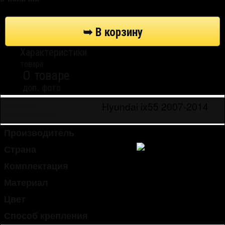
Характеристики
товара
О товаре
доп. фото
Hyundai ix55 2007-2014
Модель
автомобиля
Производитель
Strelka
Страна
Россия
Комплектация
1 шт.
Материал
пластик (ABS)
Цвет
черный
Способ крепления
винты пластиковые