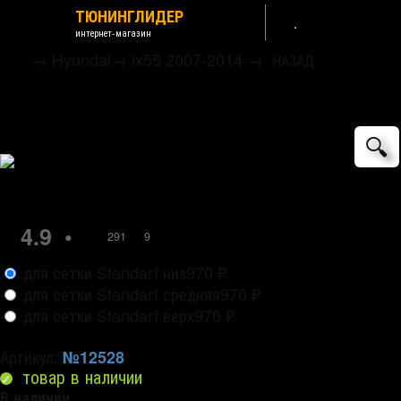
ТЮНИНГЛИДЕР
интернет-магазин
→
Hyundai
→
ix55 2007-2014
→
НАЗАД
Сетка защитная в бампер зимний пакет
Strelka
🔍
4.9
•
291
9
для сетки Standart низ
970
₽
для сетки Standart средняя
970
₽
для сетки Standart верх
970
₽
Артикул:
№12528
товар в наличии
В наличии