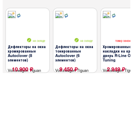
на складе
на складе
товар законч
Дефлекторы на окна
Дефлекторы на окна
Хромированные
хромированные
тонированные
накладки на кры
Autoclover (8
Autoclover (6
дверь R-Line O
элементов)
элементов)
Tuning
10 900 ₽
9 450 ₽
2 949 ₽
Volkswagen Tiguan
Volkswagen Tiguan
Volkswagen Tigu
2016-2020
2016-2020
2016-2020
Volkswagen Tiguan FL
Volkswagen Tiguan FL
Volkswagen Tigu
2020-
2020-
2020-