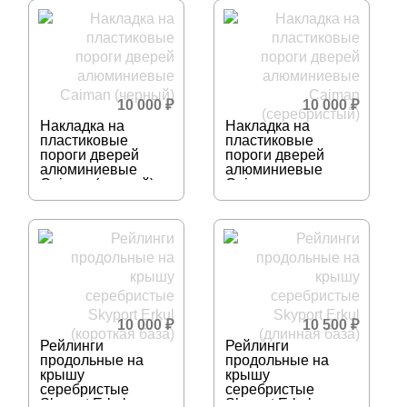
10 000
₽
10 000
₽
Накладка на
Накладка на
пластиковые
пластиковые
пороги дверей
пороги дверей
алюминиевые
алюминиевые
Caiman (черный)
Caiman
(серебристый)
10 000
₽
10 500
₽
Рейлинги
Рейлинги
продольные на
продольные на
крышу
крышу
серебристые
серебристые
Skyport Erkul
Skyport Erkul