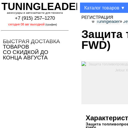
TUNINGLEADER
Каталог товаров ▼
аксессуары и автозапчасти для тюнинга
РЕГИСТРАЦИЯ
+7 (915) 257–1270
Tuningleader
»
Je
✮
(график)
Защита 
БЫСТРАЯ ДОСТАВКА
FWD)
ТОВАРОВ
СО СКИДКОЙ ДО
КОНЦА АВГУСТА
Характерис
Защита топливопров