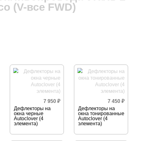
co (V-все FWD)
7 950
₽
7 450
₽
Дефлекторы на
Дефлекторы на
окна черные
окна тонированные
Autoclover (4
Autoclover (4
элемента)
элемента)