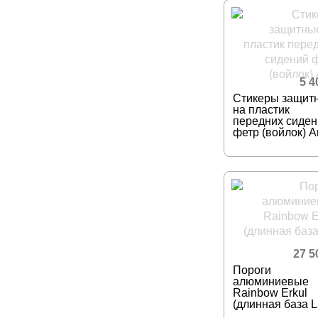
5 
Стикеры защит
на пластик
передних сиден
фетр (войлок) A
27 
Пороги
алюминиевые
Rainbow Erkul
(длинная база L