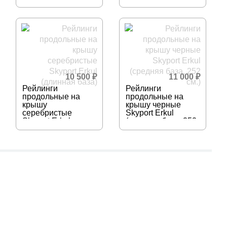
(короткая база)
(длинная база)
10 500
₽
11 000
₽
Рейлинги
Рейлинги
продольные на
продольные на
крышу
крышу черные
серебристые
Skyport Erkul
Skyport Erkul
(средняя база, 252
(длинная база)
см.)