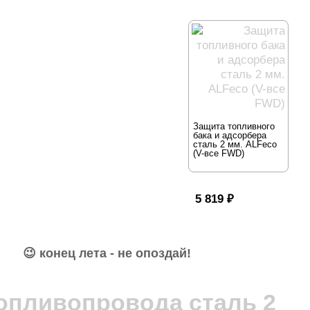
Защита топливного
бака и адсорбера
сталь 2 мм. ALFeco
(V-все FWD)
5 819
₽
ВСЕ ЦЕНЫ АВГУСТА – АКТУАЛЬНЫ!
😉 конец лета - не опоздай!
2 845 руб.
опливопровода сталь 2