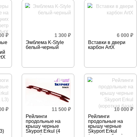
400
₽
1 300
₽
6 000
₽
ные
Эмблема K-Style
Вставки в двери
белый-черный
карбон ArtX
ий
rtX
500
₽
11 500
₽
10 000
₽
Рейлинги
Рейлинги
продольные на
продольные на
крышу черные
крышу черные
3)
Skyport Erkul (4
Skyport Erkul
опоры)
(короткая база)