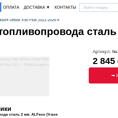
ОПЛАТА
ДОСТАВКА ▼
КОНТАКТЫ
tour
»
Jetour X90 Plus 2021-2026
»
топливопровода сталь 
Артикул:
№3
2 845
тики
ода сталь 2 мм. ALFeco (V-все