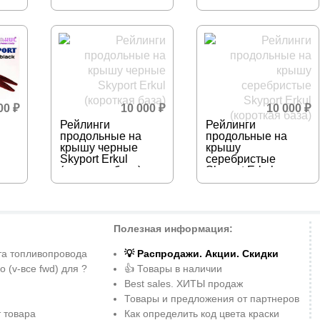
500
₽
10 000
₽
10 000
₽
Рейлинги
Рейлинги
продольные на
продольные на
крышу черные
крышу
Skyport Erkul
серебристые
(короткая база)
Skyport Erkul
(короткая база)
Полезная информация:
та топливопровода
💡 Распродажи. Акции. Скидки
o (v-все fwd) для ?
👍 Товары в наличии
Best sales. ХИТЫ продаж
Товары и предложения от партнеров
 товара
Как определить код цвета краски