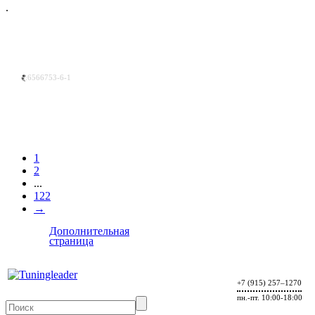
.
d:6566753-6-1
1
2
...
122
→
Дополнительная
страница
+7 (915) 257–1270
пн.-пт. 10:00-18:00