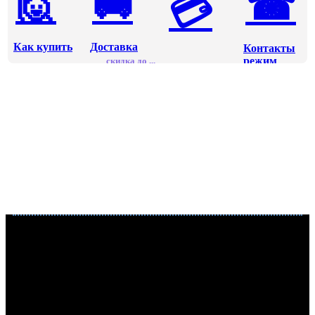
🙋
🚚
☎
💳
Как купить
Доставка
Контакты
режим
скидка до ...
Оплата
работы