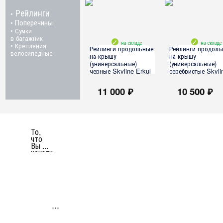
Рейлинги
•
Поперечины
•
• Сумки
в багажник
на складе
на складе
• Крепления
Рейлинги продольные
Рейлинги продоль
велосипедные
на крышу
на крышу
(универсальные)
(универсальные)
черные Skyline Erkul
серебристые Skyli
(190 см., 3 точки
Erkul (190 см., 3 
крепления)
крепления)
11 000 ₽
10 500 ₽
все модели
все модели
То,
что
Вы ...
искали
...