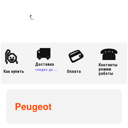
...
🚚
☎
🙋
💳
Доставка
Контакты
режим
скидка до ...
Как купить
Оплата
работы
Peugeot