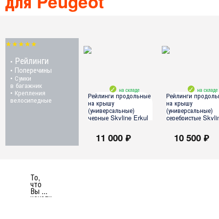
для Peugeot
★★★★★
Рейлинги
•
Поперечины
•
• Сумки
в багажник
на складе
на складе
• Крепления
Рейлинги продольные
Рейлинги продоль
велосипедные
на крышу
на крышу
(универсальные)
(универсальные)
черные Skyline Erkul
серебристые Skyli
(190 см., 3 точки
Erkul (190 см., 3 
крепления)
крепления)
11 000 ₽
10 500 ₽
все модели
все модели
То,
что
Вы ...
искали