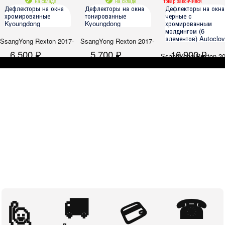
на складе
на складе
товар закончился
Дефлекторы на окна
Дефлекторы на окна
Дефлекторы на окна
хромированные
тонированные
черные с
Kyoungdong
Kyoungdong
хромированным
молдингом (6
элементов) Autoclov
SsangYong Rexton 2017-
SsangYong Rexton 2017-
6 500 ₽
5 700 ₽
16 900 ₽
SsangYong Rexton 20
🚚
☎
🙋
💳