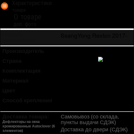
Характеристики
товара
О товаре
доп. фото
SsangYong Rexton 2017-
Модель
автомобиля
Производитель
Autoclover
Страна
Южная Корея
Комплектация
6 шт.
Материал
пластик (ABS)
Цвет
хром
Способ крепления
липкая лента 3M (в
комплекте)
Доставка товара:
Самовывоз (со склада,
пункты выдачи СДЭК)
Дефлекторы на окна
хромированные Autoclover (6
Доставка до двери (СДЭК)
элементов)