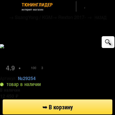
ТЮНИНГЛИДЕР
интернет-магазин
→
SsangYong / KGM
→
Rexton 2017-
→
НАЗАД
Дефлекторы на окна хромированные
Autoclover (6 элементов)
🔍
4.9
•
100
3
Артикул:
№29254
товар в наличии
В наличии
12 450
₽