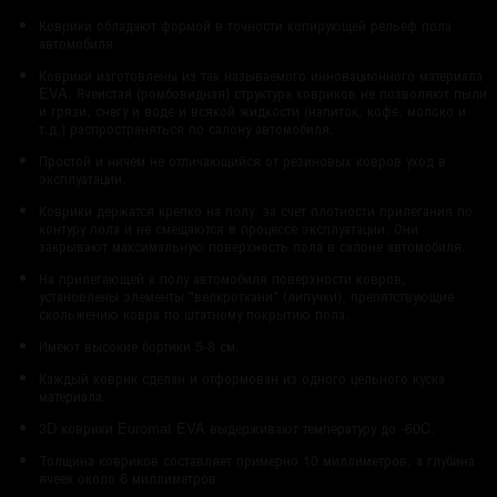
Коврики обладают формой в точности копирующей рельеф пола
автомобиля.
Коврики изготовлены из так называемого инновационного материала
EVA. Ячеистая (ромбовидная) структура ковриков не позволяют пыли
и грязи, снегу и воде и всякой жидкости (напиток, кофе, молоко и
т.д.) распространяться по салону автомобиля.
Простой и ничем не отличающийся от резиновых ковров уход в
эксплуатации.
Коврики держатся крепко на полу, за счет плотности прилегания по
контуру пола и не смещаются в процессе эксплуатации. Они
закрывают максимальную поверхность пола в салоне автомобиля.
На прилегающей к полу автомобиля поверхности ковров,
установлены элементы "велкроткани" (липучки), препятствующие
скольжению ковра по штатному покрытию пола.
Имеют высокие бортики 5-8 см.
Каждый коврик сделан и отформован из одного цельного куска
материала.
3D коврики Euromat EVA выдерживают температуру до -60C.
Толщина ковриков составляет примерно 10 миллиметров, а глубина
ячеек около 6 миллиметров.