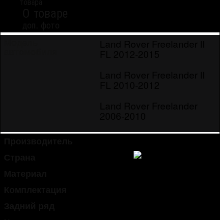
товара
О товаре
доп. фото
Land Rover Freelander II
Модель
автомобиля
FL 2012-2015
Land Rover Freelander II
FL 2010-2012
Land Rover Freelander
2006-2010
Производитель
Euromat 3D
Страна
Россия
Материал
ЭВА (этиленвинилацетат)
Комплектация
5 ковриков, 2 ряда
Задний ряд
раздельный, с перемычкой