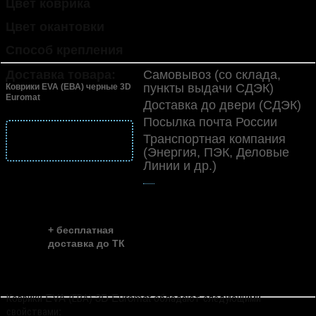
Цвет коврика
черный
Цвет окантовки
черный кант
Способ крепления
антискользящее покрытие
Доставка товара:
Самовывоз (со склада,
пункты выдачи СДЭК)
Коврики EVA (ЕВА) черные 3D
Euromat
Доставка до двери (СДЭК)
Посылка почта России
подробнее
Транспортная компания
о доставке
(Энергия, ПЭК, Деловые
Линии и др.)
👍
скидка до ...
~ 35%
+ бесплатная
доставка до ТК
Коврики EVA (ЕВА) 3D Euromat обладают следующими
свойствами: