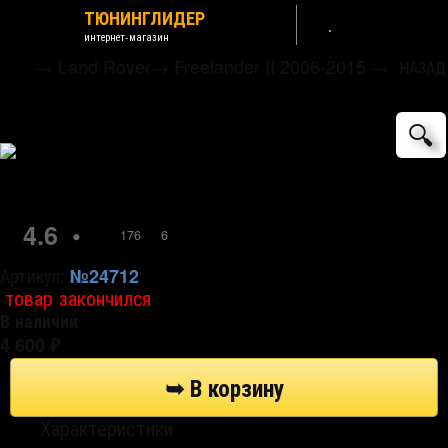
ТЮНИНГЛИДЕР
интернет-магазин
→
Land Rover
→
Freelander II 2006-2015
→
НАЗАД
Коврики EVA (ЕВА) черные 3D Euromat
🔍
4.6
•
176
6
Артикул:
№24712
товар закончился
В наличии
4 600
₽
Характеристики