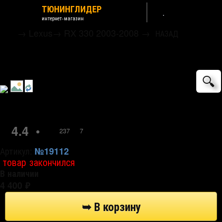
ТЮНИНГЛИДЕР
интернет-магазин
→
Lexus
→
RX 330 2003-2008
→
НАЗАД
Коврики салона текстильные черные (с
текстильным подпятником) 3D Satori
🔍
4.4
•
237
7
Артикул:
№19112
товар закончился
В наличии
4 400
₽