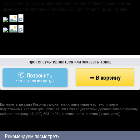
3-х частей, когда задние коврики сплошные. Некоторые модели
имеют дополнительные коврики 3D для второго ряда сидений.
проконсультироваться или заказать товар
✆
Позвонить
c 10.30-17.30 мск раб. дни
Вы можете заказать Коврики салона текстильные черные (с текстильным
подпятником) 3D Satori для Lexus RX 2003-2008 с доставкой, добавив товар в корзину,
либо по телефону +7 (499) 503–1428 (наличие: нет в наличии (закончился))
Рекомендуем посмотреть