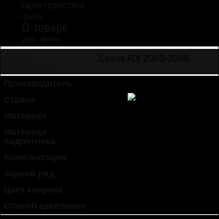
Характеристики
товара
О товаре
доп. фото
Lexus RX 2003-2008
Модель
автомобиля
Производитель
Sotra
Страна
Китай
Материал
текстиль низковорсовый
Материал
текстиль
подпятника
Комплектация
5 ковриков, 2 ряда
Задний ряд
раздельный
Цвет коврика
черный
Способ крепления
антискользящее покрытие