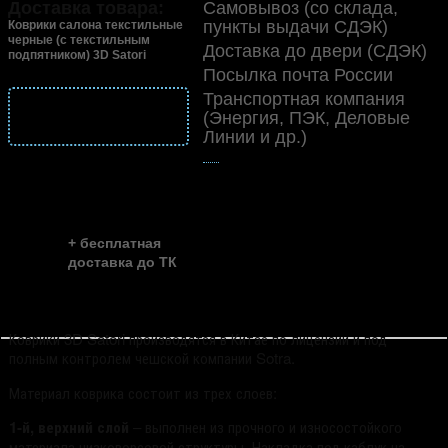
Доставка товара:
Самовывоз (со склада,
пункты выдачи СДЭК)
Коврики салона текстильные
черные (с текстильным
Доставка до двери (СДЭК)
подпятником) 3D Satori
Посылка почта России
Транспортная компания
подробнее
(Энергия, ПЭК, Деловые
о доставке
Линии и др.)
👍
скидка до ...
~ 35%
+ бесплатная
доставка до ТК
Коврики 3D Satori производятся в Китае по лицензии и под
полным контролем чешской компании Sotra.
Материал коврика состоит из трех слоев:
1-й, верхний слой
– выполнен из прочного и износостойкого
материала низковорсовой структуры. Накладка под каблук на