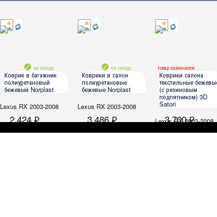
на складе
на складе
товар закончился
Коврик в багажник
Коврики в салон
Коврики салона
полиуретановый
полиуретановые
текстильные бежевы
бежевый Norplast
бежевые Norplast
(с резиновым
подпятником) 3D
Satori
Lexus RX 2003-2008
Lexus RX 2003-2008
2 424 ₽
3 486 ₽
3 700 ₽
Lexus RX 2003-2008