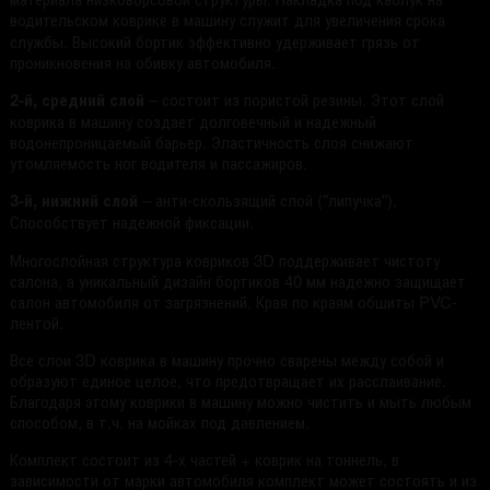
водительском
коврике в машину служит для увеличения срока
службы. Высокий бортик эффективно удерживает грязь от
проникновения на обивку автомобиля.
2-й, средний слой
– состоит из пористой резины. Этот слой
коврика в машину создает долговечный и надежный
водонепроницаемый барьер. Эластичность слоя снижают
утомляемость ног водителя и пассажиров.
3-й, нижний слой
– анти-скользящий слой ("липучка").
Способствует надежной фиксации.
Многослойная структура ковриков 3D поддерживает чистоту
салона, а уникальный дизайн бортиков 40 мм надежно защищает
салон автомобиля от загрязнений. Края по краям обшиты PVC-
лентой.
Все слои 3D коврика в машину прочно сварены между собой и
образуют единое целое, что предотвращает их расслаивание.
Благодаря этому коврики в машину можно чистить и мыть любым
способом, в т.ч. на мойках под давлением.
Комплект состоит из 4-х частей + коврик на тоннель, в
зависимости от марки автомобиля комплект может состоять и из