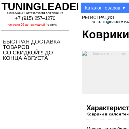
TUNINGLEADER
Каталог товаров ▼
аксессуары и автозапчасти для тюнинга
РЕГИСТРАЦИЯ
+7 (915) 257–1270
Tuningleader
»
KI
✮
(график)
Коврики
БЫСТРАЯ ДОСТАВКА
ТОВАРОВ
СО СКИДКОЙ!!! ДО
КОНЦА АВГУСТА
Характерис
Коврики в салон те
Модель автомобиля