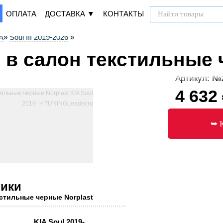
ОПЛАТА
ДОСТАВКА ▼
КОНТАКТЫ
A
»
Soul III 2019-2026
»
 в салон текстильные 
Артикул:
№2
4 632
тики
кстильные черные Norplast
KIA Soul 2019-