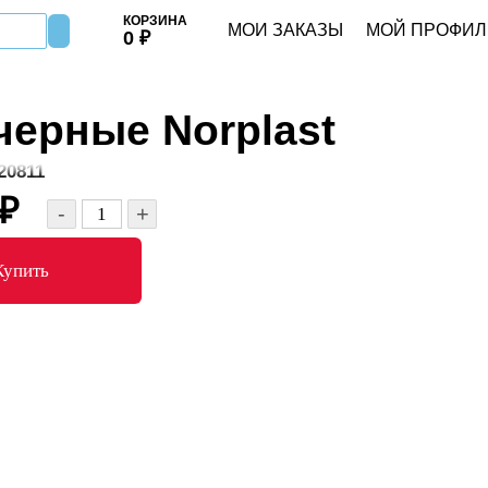
КОРЗИНА
МОИ ЗАКАЗЫ
МОЙ ПРОФИЛ
0
₽
черные Norplast
0811
₽
-
+