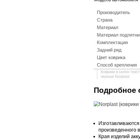
Производитель
Страна
Материал
Материал подпятни
Комплектация
Задний ряд
Цвет коврика
Способ крепления
Коврики в салон текс
черные Norplast
Подробное 
Изготавливаются
произведенного 
Края изделий акк