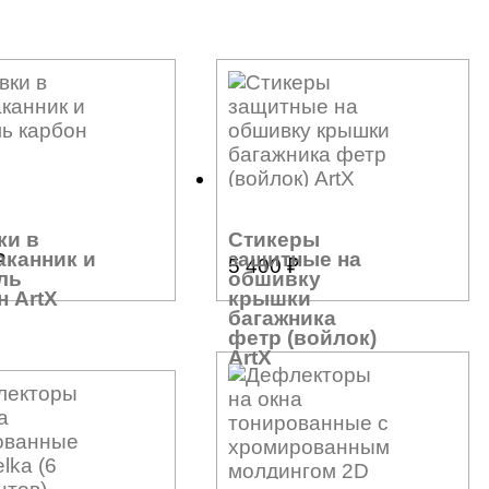
ки в
Стикеры
аканник и
защитные на
₽
5 400
₽
ль
обшивку
н ArtX
крышки
багажника
фетр (войлок)
ArtX