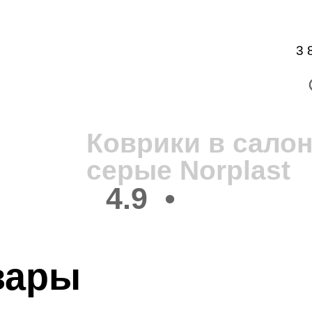
3 
В
3
Коврики в сало
серые Norplast
4.9
•
вары