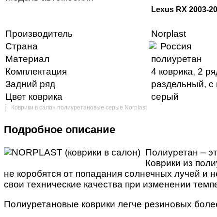
Lexus RX 2003-2
Производитель
Norplast
Страна
Россия
Материал
полиуретан
Комплектация
4 коврика, 2 р
Задний ряд
раздельный, с
Цвет коврика
серый
Коврики в салон полиуретановые серые Norplast
Подробное описание
Полиуретан – эт
Коврики из поли
не коробятся от попадания солнечных лучей и н
свои технические качества при изменении темпе
Полиуретановые коврики легче резиновых более,