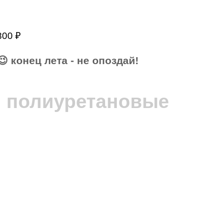
800
₽
СЕ ЦЕНЫ АВГУСТА – АКТУАЛЬНЫ!
😉 конец лета - не опоздай!
 366 руб.
н полиуретановые