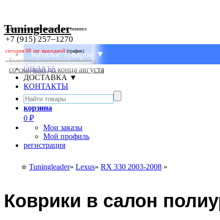
Tuningleader
аксессуары и автозапчасти для тюнинга
+7 (915) 257–1270
(график)
Каталог товаров ▼
Быстрая доставка товаров
ОПЛАТА
со скидкой до конца августа
ДОСТАВКА ▼
КОНТАКТЫ
корзина
0
₽
Мои заказы
Мой профиль
регистрация
Tuningleader
»
Lexus
»
RX 330 2003-2008
»
✮
Коврики в салон полиу