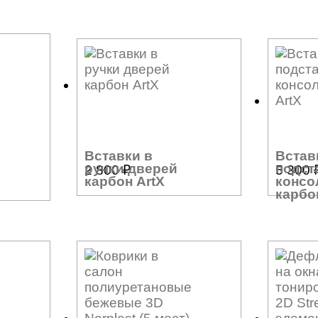
Вставки в
Встав
ручки дверей
подст
2 800
₽
5 300
карбон ArtX
консо
карбо