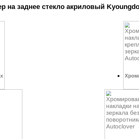
р на заднее стекло акриловый Kyoungdo
ax
Хроми
4 74