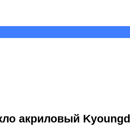
екло акриловый Kyoung