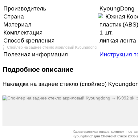
Производитель
KyoungDong
Страна
Южная Кор
Материал
пластик (ABS
Комплектация
1 шт.
Способ крепления
липкая лента 
Спойлер на заднее стекло акриловый Kyoungdong
Полезная информация
Инструкция п
Подробное описание
Накладка на заднее стекло (спойлер) Kyoungdon
Характеристики товара, комплект постав
Kyoungdong"
для Chevrolet Cruze 2008-