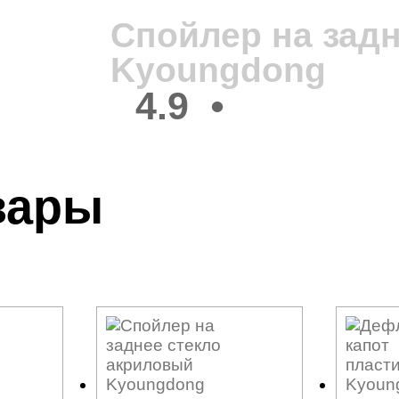
Спойлер на зад
Kyoungdong
4.9
•
вары