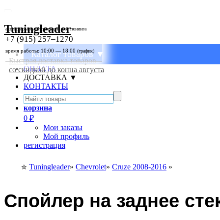
Tuningleader
аксессуары и автозапчасти для тюнинга
+7 (915) 257–1270
время работы: 10:00 — 18:00
(график)
Каталог товаров ▼
Быстрая доставка товаров
ОПЛАТА
со скидкой до конца августа
ДОСТАВКА ▼
КОНТАКТЫ
корзина
0
₽
Мои заказы
Мой профиль
регистрация
Tuningleader
»
Chevrolet
»
Cruze 2008-2016
»
✮
Спойлер на заднее ст