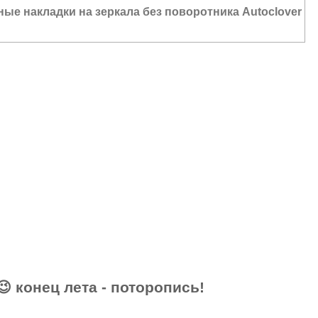
ые накладки на зеркала без поворотника Autoclover
СЕ ЦЕНЫ АВГУСТА – АКТУАЛЬНЫ!
😉 конец лета - поторопись!
 000 руб.