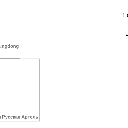
1
oungdong
я Русская Артель