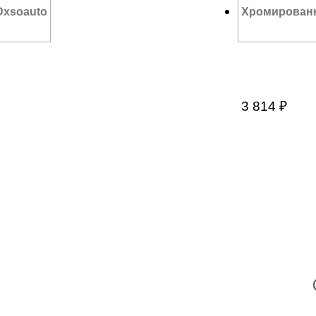
Dxsoauto
Хромированн
3 814
₽
В
2