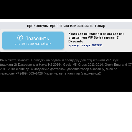
проконсультироваться или заказать товар
Накладки на педали и площадку для
✆
Позвонить
отдыха ноги VIP Style (вариант 2)
Dxsoauto
c 10.30-17.30 мск раб. дни
артикул товара:
№12238
Вы можете заказать Накладки на педали и площадку для отдыха ноги VIP Style
(вариант 2) Dxsoauto для Haval H2 2016-, Geely MK Cross 2011-2014, Geely Emgrand X7
2011-2018 и еще др. 4 моделей с доставкой, добавив товар в корзину, либо по
телефону +7 (499) 503–1428 (наличие: нет в наличии (закончился))