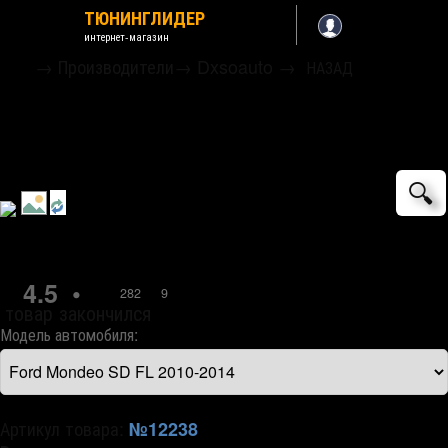
ТЮНИНГЛИДЕР
интернет-магазин
→
Производители
→
Dxsoauto
→
НАЗАД
Накладки на педали и площадку для
отдыха ноги VIP Style (вариант 2)
Dxsoauto
🔍
4.5
•
282
9
товар закончился
Модель автомобиля:
Артикул товара:
№12238