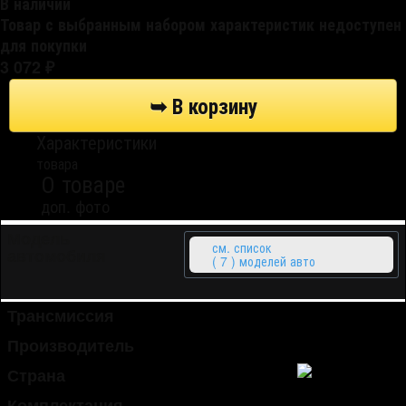
В наличии
Товар с выбранным набором характеристик недоступен
для покупки
3 072
₽
Характеристики
товара
О товаре
доп. фото
Модель
см. список
автомобиля
( 7 ) моделей авто
Трансмиссия
автоматическая (АКПП)
Производитель
Dxsoauto
Страна
Южная Корея