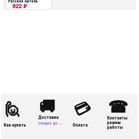
Русская Артель
922 ₽
Haval Jolion 2021-
🚚
☎
🙋
💳
Доставка
Контакты
режим
скидка до ...
Как купить
Оплата
работы