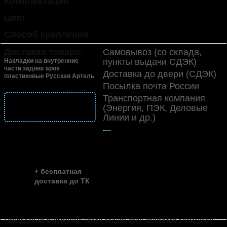
Комплектация
2 шт.
Цвет
черный (шагрень)
Способ крепления
липкая лента 3M
Доставка товара:
Самовывоз (со склада,
пункты выдачи СДЭК)
Накладки на внутренние
части задних арок
Доставка до двери (СДЭК)
пластиковые Русская Артель
Посылка почта России
Транспортная компания
подробнее
(Энергия, ПЭК, Деловые
о доставке
Линии и др.)
👍
скидка до ...
~ 35%
+ бесплатная
доставка до ТК
Накладки на внутренние части задних арок являются элементом