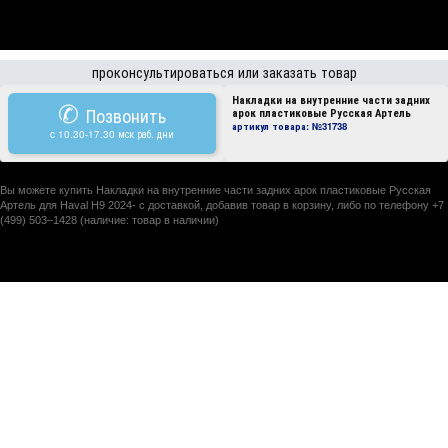
проконсультироваться или заказать товар
Накладки на внутренние части задних
✆
Позвонить
арок пластиковые Русская Артель
артикул товара:
№31738
c 10.30-17.30 мск раб. дни
Вы можете купить Накладки на внутренние части задних арок пластиковые Русская
Артель для Haval H9 2024- с доставкой, добавив товар в корзину, либо по телефону +7
(499) 503–1428 (наличие: товар в наличии)