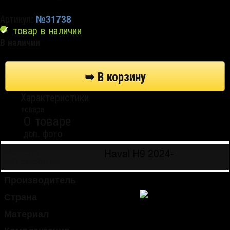
Артикул:
№31738
товар в наличии
В наличии
Характеристики
товара
О товаре
доп. фото
Haval H9 2024-
Модель
автомобиля
Производитель
Русская Артель
Страна
Россия
Материал
пластик (ABS)