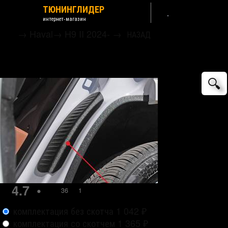
ТЮНИНГЛИДЕР
интернет-магазин
→
Haval
→
H9 II 2024-
→
НАЗАД
Накладки на внутренние части задних
арок пластиковые Русская Артель
🔍
4.7
•
36
1
комплектация без скотча
1 042
₽
комплектация со скотчем
1 365
₽