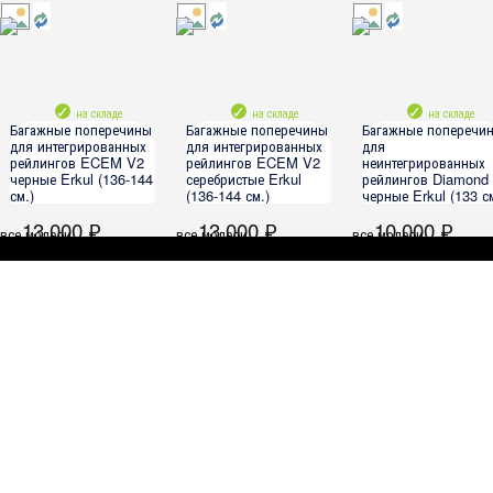
на складе
на складе
на складе
Багажные поперечины
Багажные поперечины
Багажные поперечи
для интегрированных
для интегрированных
для
рейлингов ECEM V2
рейлингов ECEM V2
неинтегрированных
черные Erkul (136-144
серебристые Erkul
рейлингов Diamond
см.)
(136-144 см.)
черные Erkul (133 см
13 000 ₽
13 000 ₽
10 000 ₽
все модели
все модели
все модели