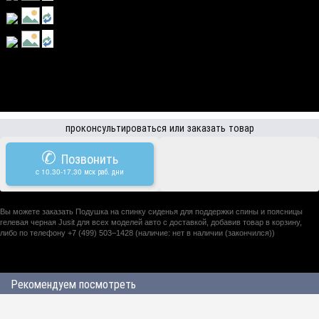
проконсультироваться или заказать товар
✆
Позвонить
c 10.30-17.30 мск раб. дни
Вы можете заказать Подушка на спинку сиденья для поддержки спины и поясницы
гелевая черная Jusit для всех моделей авто с доставкой, добавив товар в корзину,
либо по телефону +7 (499) 503–1428 (наличие: нет в наличии (закончился))
Рекомендуем посмотреть