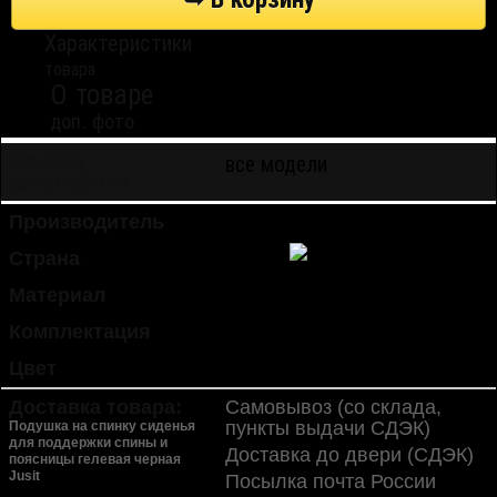
Характеристики
товара
О товаре
доп. фото
все модели
Модель
автомобиля
Производитель
Sotra
Страна
Китай
Материал
полиэстер
Комплектация
1 шт.
Цвет
черный
Доставка товара:
Самовывоз (со склада,
пункты выдачи СДЭК)
Подушка на спинку сиденья
для поддержки спины и
Доставка до двери (СДЭК)
поясницы гелевая черная
Jusit
Посылка почта России