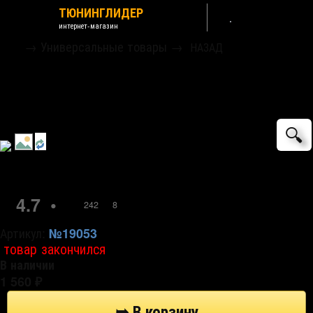
ТЮНИНГЛИДЕР
интернет-магазин
→
Универсальные товары
→
НАЗАД
Подушка на спинку сиденья для
поддержки спины и поясницы гелевая
черная Jusit
🔍
4.7
•
242
8
Артикул:
№19053
товар закончился
В наличии
1 560
₽