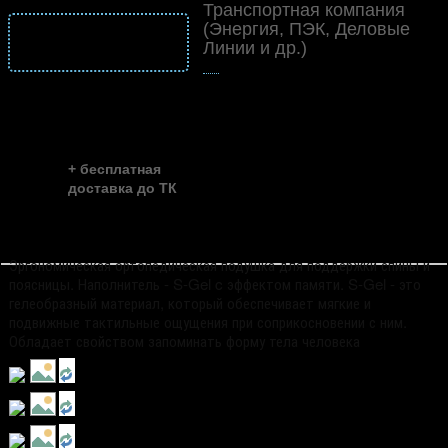
Транспортная компания
(Энергия, ПЭК, Деловые
подробнее
Линии и др.)
о доставке
👍
скидка до ...
~ 35%
+ бесплатная
доставка до ТК
Эргономическая ортопедическая подушка для поддержки спины и
поясницы. Наполнитель - S-Gel c эффектом памяти. S-Gel - это
гелеобразный материал, который обеспечивает мягкие и
подвижные тактильные ощущения при соприкосновении с ним.
Обладает свойством запоминать форму тела человека