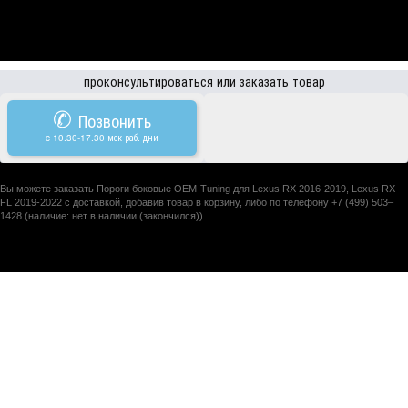
проконсультироваться или заказать товар
✆
Позвонить
c 10.30-17.30 мск раб. дни
Вы можете заказать Пороги боковые OEM-Tuning для Lexus RX 2016-2019, Lexus RX
FL 2019-2022 с доставкой, добавив товар в корзину, либо по телефону +7 (499) 503–
1428 (наличие: нет в наличии (закончился))