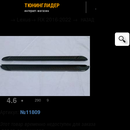
ТЮНИНГЛИДЕР
интернет-магазин
→
Lexus
→
RX 2016-2022
→
НАЗАД
Пороги боковые OEM-Tuning
🔍
4.6
•
290
9
Артикул:
№11809
Этот товар временно недоступен для заказа