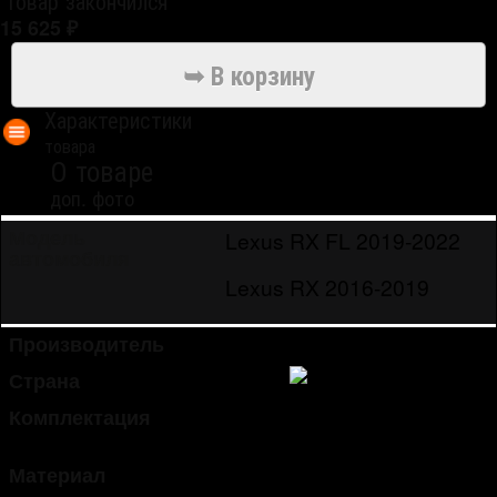
товар закончился
15 625
₽
Характеристики
товара
О товаре
доп. фото
Lexus RX FL 2019-2022
Модель
автомобиля
Lexus RX 2016-2019
Производитель
OEM-Tuning
Страна
Китай
Комплектация
крепеж
2 шт.
Материал
металл