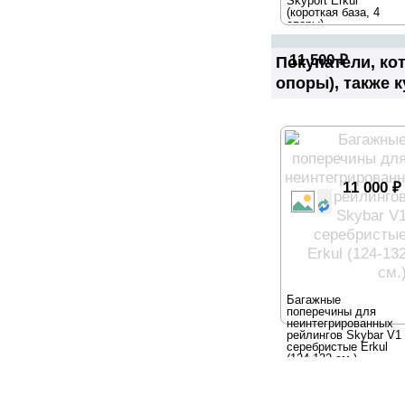
Skyport Erkul
(короткая база, 4
опоры)
11 500
₽
Покупатели, ко
опоры), также 
11 000
₽
Багажные
поперечины для
неинтегрированных
рейлингов Skybar V1
серебристые Erkul
(124-132 см.)