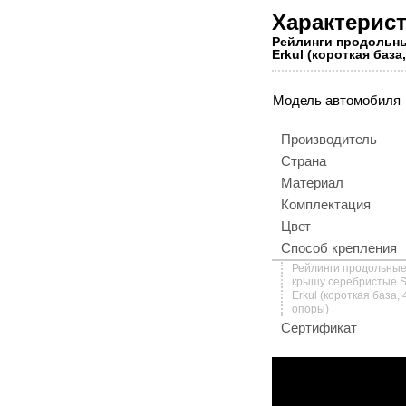
Характерис
Рейлинги продольны
Erkul (короткая база
Модель автомобиля
Производитель
Страна
Материал
Комплектация
Цвет
Способ крепления
Рейлинги продольные
крышу серебристые S
Erkul (короткая база, 
опоры)
Сертификат