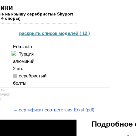
тики
е на крышу серебристые Skyport
, 4 опоры)
раскрыть список моделей ( 12 )
Erkulauto
Турция
алюминий
2 шт.
серебристый
болты
 на
kyport
4
→ сертификат соответствия Erkul (pdf)
Подробное 