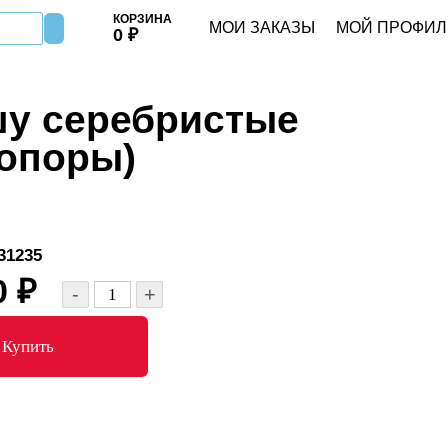
КОРЗИНА
МОИ ЗАКАЗЫ
МОЙ ПРОФИЛ
0
₽
шу серебристые
 опоры)
1235
0
₽
-
+