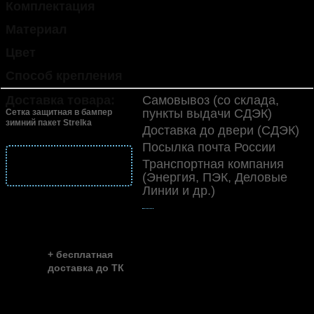
Комплектация
1 шт.
Материал
пластик (ABS)
Цвет
черный
Способ крепления
винты пластиковые
Доставка товара:
Самовывоз (со склада,
пункты выдачи СДЭК)
Сетка защитная в бампер
зимний пакет Strelka
Доставка до двери (СДЭК)
Посылка почта России
подробнее
Транспортная компания
о доставке
(Энергия, ПЭК, Деловые
Линии и др.)
👍
скидка до ...
~ 35%
+ бесплатная
доставка до ТК