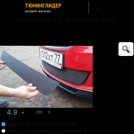
ТЮНИНГЛИДЕР
интернет-магазин
→
KIA
→
Sorento II FL 2013-2020
→
НАЗАД
Сетка защитная в бампер зимний пакет
Strelka
🔍
4.9
•
289
9
для сетки Standart низ
970
₽
для сетки Standart средняя
970
₽