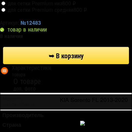
для сетки Premium низ
800
₽
для сетки Premium средняя
800
₽
Артикул:
№12483
товар в наличии
В наличии
Характеристики
товара
О товаре
доп. фото
KIA Sorento FL 2013-2020
Модель
автомобиля
Производитель
Strelka
Страна
Россия