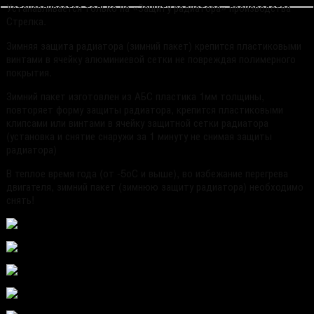
Устанавливается только на «Защиту радиатора» производства
Стрелка.
Зимняя защита радиатора (зимний пакет) крепится пластиковыми
винтами в ячейку алюминиевой сетки не повреждая полимерного
покрытия.
Зимний пакет изготовлен из АБС пластика 1мм толщины,
повторяет форму защиты радиатора, крепится пластиковыми
клипсами или винтами в ячейку защитной сетки радиатора
(установка и снятие снаружи за 1 минуту не снимая защиты
радиатора)
В теплое время года (от -5
о
С и выше), во избежание перегрева
двигателя, зимний пакет (зимнюю защиту радиатора) необходимо
снять!