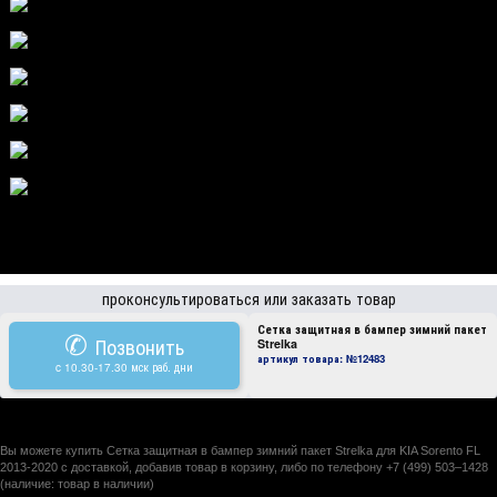
проконсультироваться или заказать товар
Сетка защитная в бампер зимний пакет
✆
Позвонить
Strelka
артикул товара:
№12483
c 10.30-17.30 мск раб. дни
Вы можете купить Сетка защитная в бампер зимний пакет Strelka для KIA Sorento FL
2013-2020 с доставкой, добавив товар в корзину, либо по телефону +7 (499) 503–1428
(наличие: товар в наличии)