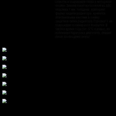
слякоти и сохранения тепла в моторном
отсеке. Зимний пакет изготовлен из АБС
пластика 1 мм. толщины, повторяет
форму защиты радиатора, крепится
пластиковыми винтами в ячейку
защитной сетки радиатора Стрелка11 не
повреждая полимерного покрытия. В
теплое время года (от -5°С и выше), во
избежание перегрева двигателя, зимний
пакет необходимо снять!