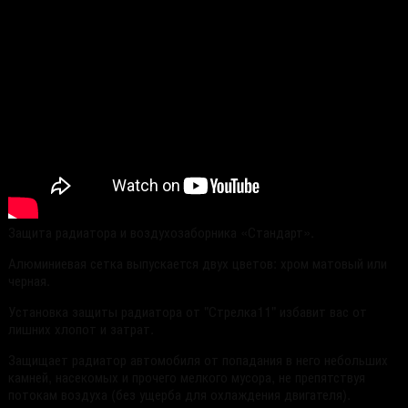
Защита радиатора и воздухозаборника «Стандарт».
Алюминиевая сетка выпускается двух цветов: хром матовый или
черная.
Установка защиты радиатора от "Стрелка11" избавит вас от
лишних хлопот и затрат.
Защищает радиатор автомобиля от попадания в него небольших
камней, насекомых и прочего мелкого мусора, не препятствуя
потокам воздуха (без ущерба для охлаждения двигателя).