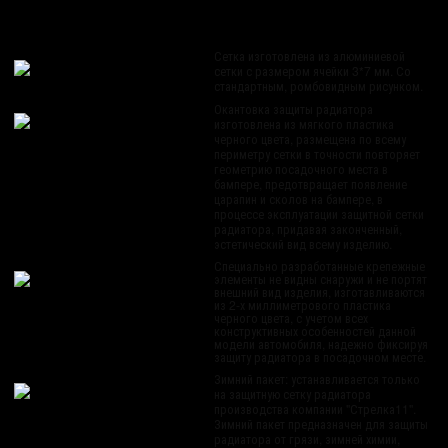
Сетка изготовлена из алюминиевой
сетки с размером ячейки 3*7 мм. Со
стандартным, ромбовидным рисунком.
Окантовка защиты радиатора
изготовлена из мягкого пластика
черного цвета, размещена по всему
периметру сетки в точности повторяет
геометрию посадочного места в
бампере, предотвращает появление
царапин и сколов на бампере, в
процессе эксплуатации защитной сетки
радиатора, придавая законченный,
эстетический вид всему изделию.
Специально разработанные крепежные
элементы не видны снаружи и не портят
внешний вид изделия, изготавливаются
из 2-х миллиметрового пластика
черного цвета, с учетом всех
конструктивных особенностей данной
модели автомобиля, надежно фиксируя
защиту радиатора в посадочном месте.
Зимний пакет: устанавливается только
на защитную сетку радиатора
производства компании "Стрелка11".
Зимний пакет предназначен для защиты
радиатора от грязи, зимней химии,