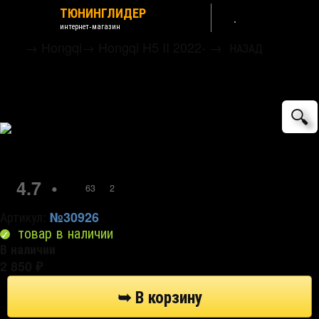
ТЮНИНГЛИДЕР
интернет-магазин
→
Hongqi
→
Hongqi H5 II 2022-
→
НАЗАД
Сетка защитная в бампер Standart хром
Strelka
🔍
4.7
•
63
2
Артикул:
№30926
товар в наличии
В наличии
2 850
₽