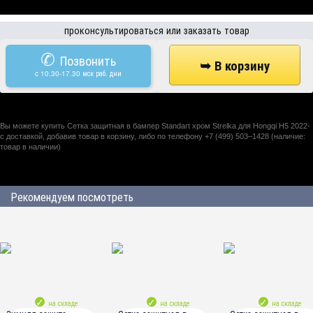
проконсультироваться или заказать товар
✆
Позвонить
c 10.30-17.30 мск раб. дни
Вы можете купить Сетка защитная в бампер Standart хром Strelka для Hongqi H5 2022-
с доставкой, добавив товар в корзину, либо по телефону +7 (499) 503–1428 (наличие:
товар в наличии)
Рекомендуем посмотреть
на складе
на складе
на складе