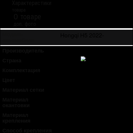
Характеристики
товара
О товаре
доп. фото
Hongqi H5 2022-
Модель
автомобиля
Производитель
Strelka
Страна
Россия
Комплектация
нижняя сетка - 1 шт.
Цвет
хром
Материал сетки
алюминий
Материал
пластик (ABS)
окантовки
Материал
пластик (ABS)
крепления
Способ крепления
шурупы/саморезы