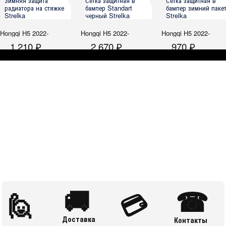
Зимняя защита
Сетка защитная в
Сетка защитная в
радиатора на стяжке
бампер Standart
бампер зимний паке
Strelka
черный Strelka
Strelka
Hongqi H5 2022-
Hongqi H5 2022-
Hongqi H5 2022-
1 210 ₽
2 670 ₽
970 ₽
🚚
☎
🙋
💳
Доставка
Контакты