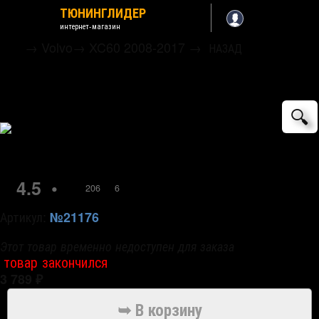
ТЮНИНГЛИДЕР
интернет-магазин
→
Volvo
→
XC60 2008-2017
→
НАЗАД
Накладка на задний бампер (вариант 2)
JMT
🔍
4.5
•
206
6
Артикул:
№21176
Этот товар временно недоступен для заказа
товар закончился
3 789
₽