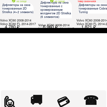
на складе
на складе
товар закончился
Дефлекторы на окна
Дефлекторы на окна
Дефлекторы на окна
тонированные с
тонированные 2D
тонированные Cobr
хромированным
Strelka (4+2 элемента)
Tuning
молдингом 2D Strelka
(6 элементов)
Volvo XC60 2008-2014
Volvo XC60 2008-201
Volvo XC60 FL 2014-2017
Volvo XC60 FL 2014-
Volvo XC60 2008-2014
4 780 ₽
6 960 ₽
1 821 ₽
Volvo XC60 FL 2014-2017
🚚
☎
🙋
💳