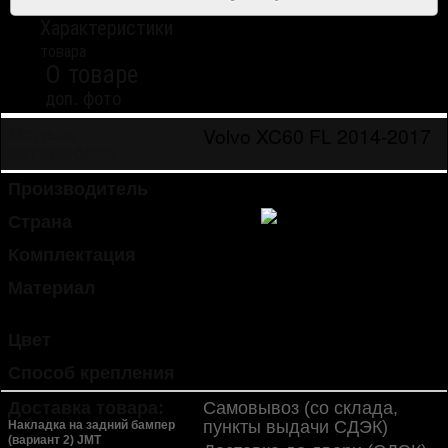
Характеристики
товара
О товаре
доп. фото
Volvo XC60 FL 2014-2017
Модель
автомобиля
Производитель
JMT
Страна
Китай
Комплектация
1 шт.
Материал
сталь высоколегированная
нержавеющая
Цвет
полированная сталь
Способ крепления
липкая лента (в комплекте)
Доставка товара:
Самовывоз (со склада,
пункты выдачи СДЭК)
Накладка на задний бампер
(вариант 2) JMT