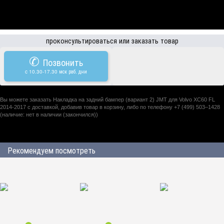
проконсультироваться или заказать товар
✆
Позвонить
c 10.30-17.30 мск раб. дни
Вы можете заказать Накладка на задний бампер (вариант 2) JMT для Volvo XC60 FL
2014-2017 с доставкой, добавив товар в корзину, либо по телефону +7 (499) 503–1428
(наличие: нет в наличии (закончился))
Рекомендуем посмотреть