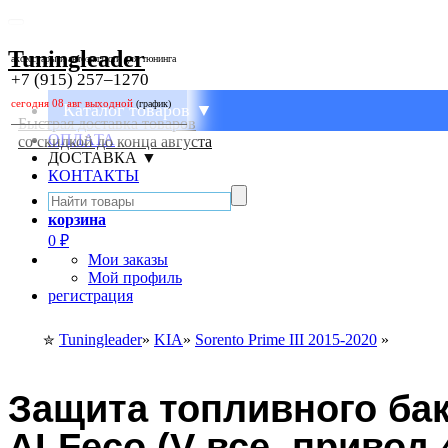
Tuningleader
аксессуары и автозапчасти для тюнинга
+7 (915) 257–1270
(график)
Каталог товаров ▼
Быстрая доставка товаров
ОПЛАТА
со скидкой до конца августа
ДОСТАВКА ▼
КОНТАКТЫ
корзина
0
₽
Мои заказы
Мой профиль
регистрация
Tuningleader
»
KIA
»
Sorento Prime III 2015-2020
»
✮
Защита топливного бак
ALFeco (V-все, привод 