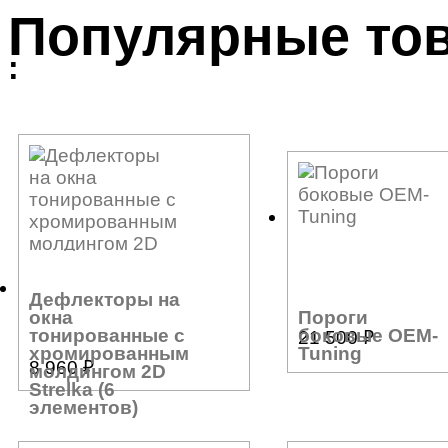
Популярные то
:
Дефлекторы на
Пороги
окна
боковые OEM-
тонированные с
21 500
₽
Tuning
хромированным
8 960
₽
молдингом 2D
Strelka (6
элементов)