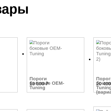
вары
Пороги
Порог
боковые OEM-
боков
18 500
₽
20 40
Tuning
Tunin
(вариа