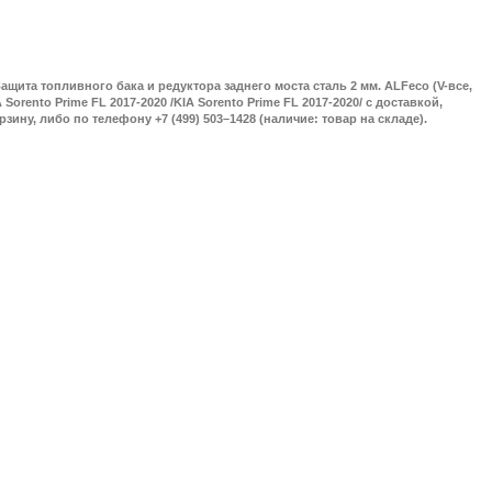
ащита топливного бака и редуктора заднего моста сталь 2 мм. ALFeco (V-все,
 Sorento Prime FL 2017-2020 /KIA Sorento Prime FL 2017-2020/ с доставкой,
зину, либо по телефону +7 (499) 503–1428 (наличие: товар на складе).