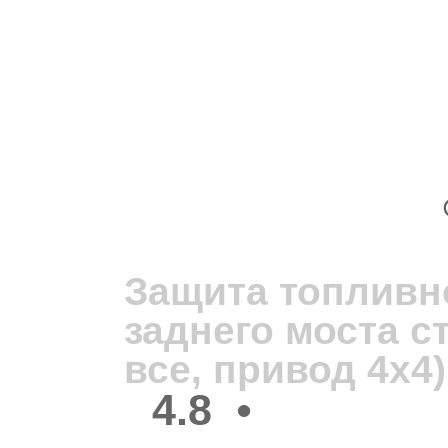
В
7
Защита топливно
заднего моста ст
все, привод 4х4)
4.8
•