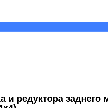
а и редуктора заднего м
4х4)