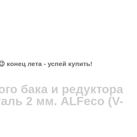
СЕ ЦЕНЫ АВГУСТА – АКТУАЛЬНЫ!
😉 конец лета - успей купить!
 819 руб.
го бака и редуктора
аль 2 мм. ALFeco (V-