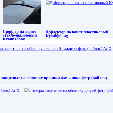
KIA Mohave 2008-2016
KIA Mohave FL 2017-2020
Спойлер на заднее
Дефлектор на капот пластиковый
11 700
₽
9 750
₽
стекло акриловый
Kyoungdong
Kyoungdong
KIA K7 2016-2019
KIA Sorento 2021-
KIA K7 FL 2019-2021
 защитные на обшивку крышки багажника фетр (войлок)
 2020-