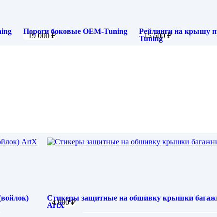
ing
Пороги боковые OEM-Tuning
Рейлинги на крышу 
19 000
₽
15 500
₽
Tuning
Great Wall Poer King Kong 2021-
LiXiang L9 2022-
войлок)
Стикеры защитные на обшивку крышки багажн
4 000
₽
ArtX