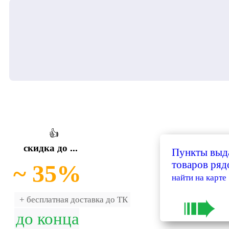
👍
скидка до ...
Пункты выд
товаров ряд
~ 35%
найти на карте
➠
+ бесплатная доставка до ТК
до конца