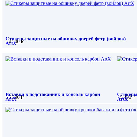
KIA Mohave 2020-
Стикеры защитные на обшивку дверей фетр (войлок)
4 500
₽
ArtX
KIA Mohave 2008-2016
KIA Mohave FL 2017-2020
Вставки в подстаканник и консоль карбон
Стикеры
5 300
₽
5 400
₽
ArtX
ArtX
KIA Mohave 2020-
KIA Mohave