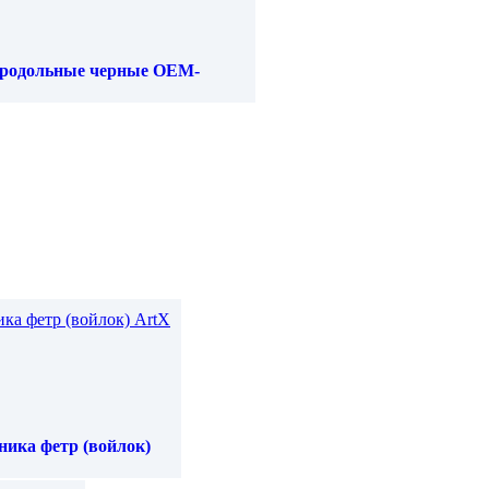
продольные черные OEM-
ика фетр (войлок)