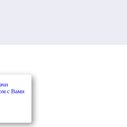
доставка транспортными компаниями:
ачи
- энергия
ом с Вами
- деловые линиии
- пэк
Почта или самовывоз
... выбирайте что удобнее!