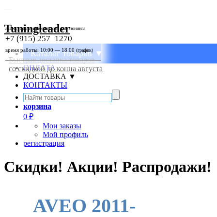
Tuningleader
аксессуары и автозапчасти для тюнинга
+7 (915) 257–1270
время работы: 10:00 — 18:00
(график)
Каталог товаров ▼
Быстрая доставка товаров
ОПЛАТА
со скидкой до конца августа
ДОСТАВКА ▼
КОНТАКТЫ
корзина
0
₽
Мои заказы
Мой профиль
регистрация
Скидки! Акции! Распродажи!
AVEO 2011-