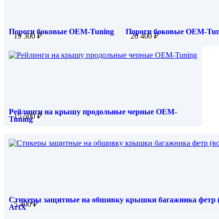
Пороги боковые OEM-Tuning
Пороги боковые OEM-Tun
19 300
₽
20 400
₽
Geely Coolray 2019-2023
Geely Tugella 2020-2022
Geely Coolray FL 2023-
Geely Tugella FL 2023-
Рейлинги на крышу продольные черные OEM-
15 500
₽
Tuning
LiXiang L7 2022-
Стикеры защитные на обшивку крышки багажника фетр (
5 400
₽
ArtX