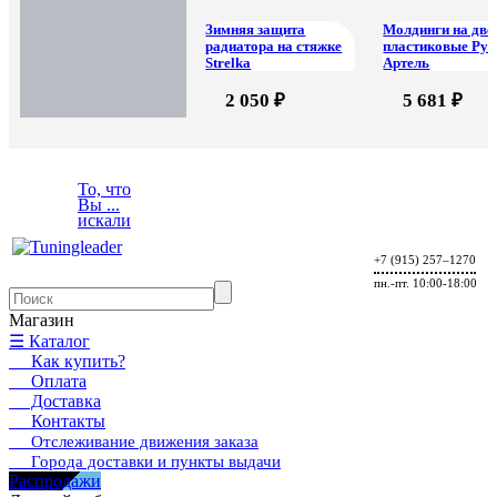
Зимняя защита
Молдинги на две
радиатора на стяжке
пластиковые Рус
Strelka
Артель
2 050 ₽
5 681 ₽
Nissan Almera 2013-
Nissan Almera 2013-
То, что
Вы ...
искали
+7 (915) 257–1270
пн.-пт. 10:00-18:00
Магазин
☰ Каталог
Как купить?
Оплата
Доставка
Контакты
Отслеживание движения заказа
Города доставки и пункты выдачи
Распродажи