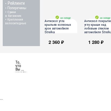
Рейлинги
•
Поперечины
•
• Сумки
в багажник
на складе
на складе
• Крепления
Антискол угла
Антискол покрыти
велосипедные
крыльев колесных
углу крыши над
арок автомобиля
лобовым стеклом
Strelka
автомобиля Strelk
2 360 ₽
1 280 ₽
все модели
все модели
То,
что
Вы ...
искали
...