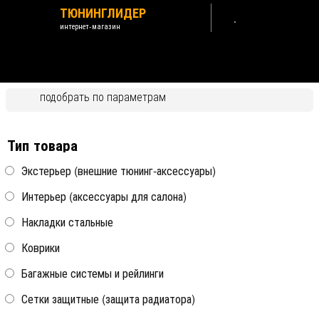
ТЮНИНГЛИДЕР
интернет-магазин
Citroen C-Elysee 2013-2026
подобрать по параметрам
Назад /
Citroen
Тип товара
Экстерьер (внешние тюнинг-аксессуары)
Интерьер (аксессуары для салона)
Антискол покрытия на углу
крыши над лобовым
стеклом автомобиля Strelka
Накладки стальные
Коврики
Антискол угла крыльев
все модели
колесных арок автомобиля
Strelka
Багажные системы и рейлинги
Сетки защитные (защита радиатора)
все модели