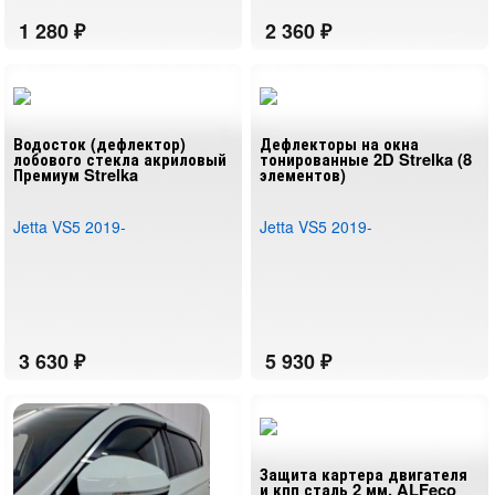
Багажные системы и рейлинги
Посмотреть по типам товаров в
Jetta VS5 2019-2026
Водосток (дефлектор)
Дефлекторы на окна
→
Jetta VS7 2019-
лобового стекла акриловый
тонированные 2D Strelka (8
Премиум Strelka
элементов)
➤ Jetta
Jetta VS5 2019-
Jetta VS5 2019-
Защита картера двигателя
и кпп сталь 2 мм. ALFeco