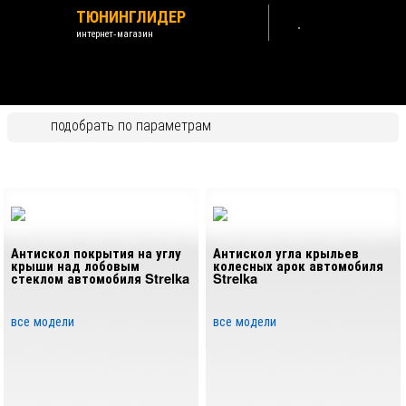
ТЮНИНГЛИДЕР
интернет-магазин
JETTA JETTA VS5 2019-2026
подобрать по параметрам
Назад /
Jetta
Тип товара
Экстерьер (внешние тюнинг-аксессуары)
Антискол покрытия на углу
Антискол угла крыльев
Дефлекторы
крыши над лобовым
колесных арок автомобиля
стеклом автомобиля Strelka
Strelka
Накладки пластиковые
все модели
все модели
Коврики
Защиты картера