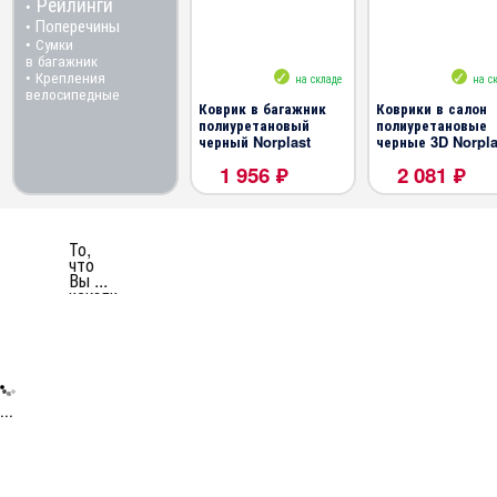
Рейлинги
•
Поперечины
•
• Сумки
в багажник
• Крепления
на складе
на с
велосипедные
Коврик в багажник
Коврики в салон
полиуретановый
полиуретановые
черный Norplast
черные 3D Norpla
1 956 ₽
2 081 ₽
Jetta VS5 2019-
Jetta VS5 2019-
То,
что
Вы ...
искали
...