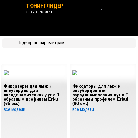
ТЮНИНГЛИДЕР
интернет-магазин
SSANGYONG / KGM KORANDO 2019-202
Подбор по параметрам
Назад /
SsangYong / KGM
Тип товара
Экстерьер (внешние тюнинг-аксессуары)
Фиксаторы для лыж и
Фиксаторы для лыж и
Дефлекторы
сноубордов для
сноубордов для
аэродинамических дуг с Т-
аэродинамических дуг с Т-
образным профилем Erkul
образным профилем Erkul
Накладки пластиковые хромированные
(65 см.)
(90 см.)
все модели
все модели
Багажные системы и рейлинги
Посмотреть по типам товаров в