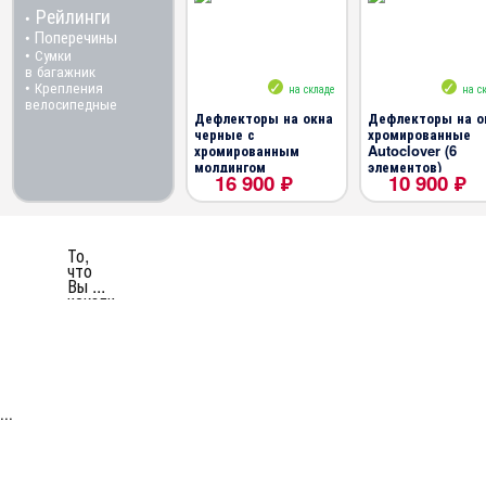
Рейлинги
•
Поперечины
•
• Сумки
в багажник
• Крепления
на складе
на с
велосипедные
Дефлекторы на окна
Дефлекторы на о
черные с
хромированные
хромированным
Autoclover (6
молдингом
элементов)
16 900 ₽
10 900 ₽
Autoclover (6
элементов)
Ssang Yong Korando 2
Ssang Yong Korando 2019-
То,
что
Вы ...
искали
...