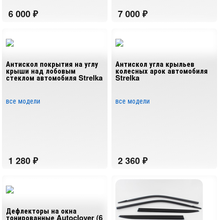
Korando 2019-2026
→
Korando 1996-2011 (ТагАЗ Тагер​)
➤ SsangYong / KGM
Антискол покрытия на углу
Антискол угла крыльев
крыши над лобовым
колесных арок автомобиля
стеклом автомобиля Strelka
Strelka
все модели
все модели
Дефлекторы на окна
тонированные Autoclover (6