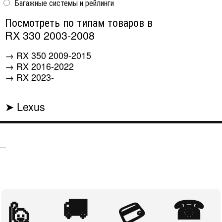
Багажные системы и рейлинги
арок автомобиля
Norplast
Strelka
Посмотреть по типам товаров в
Lexus RX 2003-2008
RX 330 2003-2008
все модели
2 360 ₽
3 366 ₽
→
RX 350 2009-2015
→
RX 2016-2022
То,
→
RX 2023-
что
Вы ...
искали
➤ Lexus
...
🚚
☎
🙋
💳