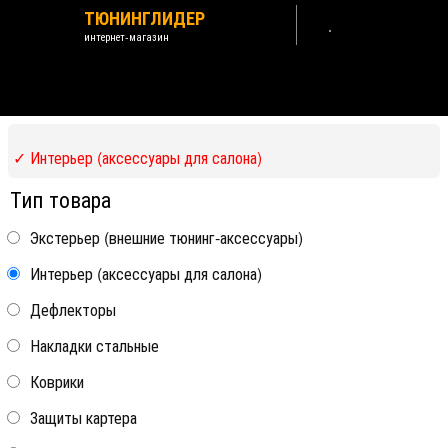
ТЮНИНГЛИДЕР
интернет-магазин
Lexus RX 330 2003-2008
Назад /
Lexus
✓ Интерьер (аксессуары для салона)
Тип товара
Рекомендуем посмотреть:
RX 330 2003-2008
Экстерьер (внешние тюнинг-аксессуары)
Интерьер (аксессуары для салона)
Дефлекторы
★★★★★
Накладки стальные
Рейлинги
•
Поперечины
•
Коврики
• Сумки
в багажник
Защиты картера
на складе
на складе
• Крепления
Антискол угла
Коврики в салон
велосипедные
крыльев колесных
полиуретановые с