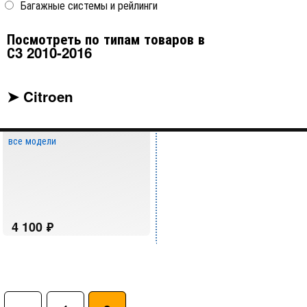
Багажные системы и рейлинги
Посмотреть по типам товаров в
С3 2010-2016
Сумка Kagu в багажник
➤ Citroen
твист (с повортными
замками) черная Sotra
все модели