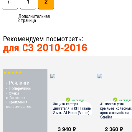
←
1
2
Дополнительная
страница
Рекомендуем посмотреть:
для С3 2010-2016
★★★★★
Рейлинги
•
Поперечины
•
• Сумки
в багажник
на складе
на складе
• Крепления
Защита картера
Антискол угла
велосипедные
двигателя и КПП сталь
крыльев колесных
2 мм. ALFeco (V-все)
арок автомобиля
Strelka
Citroen C3 SD 2010-2016
3 940 ₽
2 360 ₽
Citroen C3 HB 2010-2016
все модели