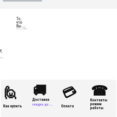
То,
что
Вы ...
искали
...
🚚
☎
🙋
💳
Доставка
Контакты
режим
скидка до ...
Как купить
Оплата
работы