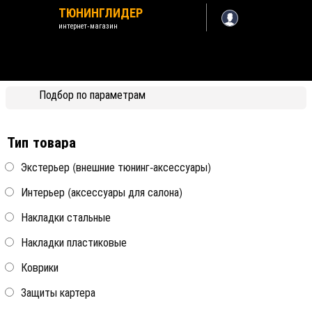
ТЮНИНГЛИДЕР
интернет-магазин
Citroen С3 2010-2016
Подбор по параметрам
Назад /
Citroen
Тип товара
Экстерьер (внешние тюнинг-аксессуары)
Интерьер (аксессуары для салона)
Сумка Kagu в багажник
Сумка Kagu в багажник
большая черная Sotra
маленькая черная Sotra
Накладки стальные
Накладки пластиковые
все модели
все модели
Коврики
Защиты картера