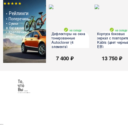
★★★★★
Рейлинги
•
Поперечины
•
• Сумки
в багажник
на складе
на складе
• Крепления
Дефлекторы на окна
Корпуса боковых
велосипедные
тонированные
зеркал с повторит
Autoclover (4
Kabis (цвет черный
элемента)
EB)
7 400 ₽
13 750 ₽
Hyundai Santa Fe 2001-2006
Hyundai Santa Fe 2001-
Hyundai Santa Fe ТагАЗ 2006-
Hyundai Santa Fe ТагАЗ 
2011
2011
То,
что
Вы ...
искали
...