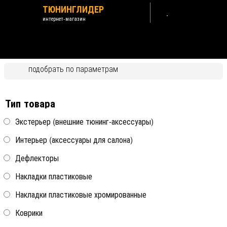
ТЮНИНГЛИДЕР
интернет-магазин
Hyundai Santa Fe I 2001-2011 ТагАЗ
подобрать по параметрам
Назад /
Hyundai
Тип товара
Экстерьер (внешние тюнинг-аксессуары)
Интерьер (аксессуары для салона)
Фиксаторы для лыж и
Фиксаторы для лыж и
сноубордов для
сноубордов для
аэродинамических дуг с Т-
аэродинамических дуг с Т-
Дефлекторы
образным профилем Erkul
образным профилем Erkul
(65 см.)
(90 см.)
Накладки пластиковые
все модели
все модели
Накладки пластиковые хромированные
Коврики