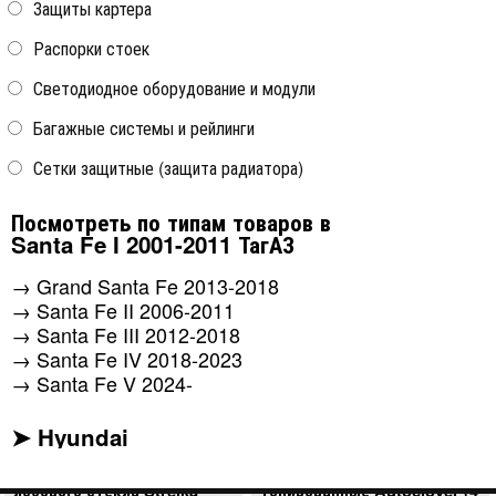
Защиты картера
Распорки стоек
Светодиодное оборудование и модули
Багажные системы и рейлинги
Антискол покрытия на углу
Антискол угла крыльев
крыши над лобовым
колесных арок автомобиля
Сетки защитные (защита радиатора)
стеклом автомобиля Strelka
Strelka
Посмотреть по типам товаров в
все модели
все модели
Santa Fe I 2001-2011 ТагАЗ
→
Grand Santa Fe 2013-2018
→
Santa Fe II 2006-2011
→
Santa Fe III 2012-2018
→
Santa Fe IV 2018-2023
→
Santa Fe V 2024-
➤ Hyundai
Водосток (дефлектор)
Дефлекторы на окна
лобового стекла Strelka
тонированные Autoclover (4