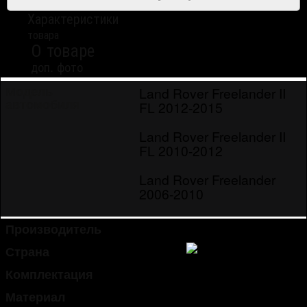
Характеристики
товара
О товаре
доп. фото
Land Rover Freelander II
Модель
автомобиля
FL 2012-2015
Land Rover Freelander II
FL 2010-2012
Land Rover Freelander
2006-2010
Производитель
Cobra Tuning
Страна
Россия
Комплектация
4 шт.
Материал
акрил