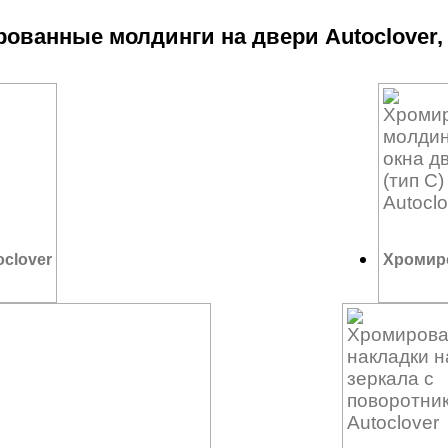
ованные молдинги на двери Autoclover,
clover
Хромиро
7 800
₽