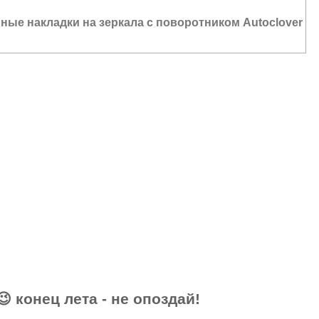
ые накладки на зеркала с поворотником Autoclover
СЕ ЦЕНЫ АВГУСТА – АКТУАЛЬНЫ!
😉 конец лета - не опоздай!
 850 руб.