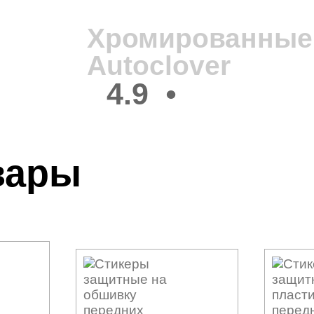
Хромированные 
Autoclover
4.9
•
вары