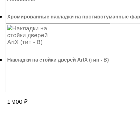
Хромированные накладки на противотуманные фары 
6 240
₽
Накладки на стойки дверей ArtX (тип - В)
1 900
₽