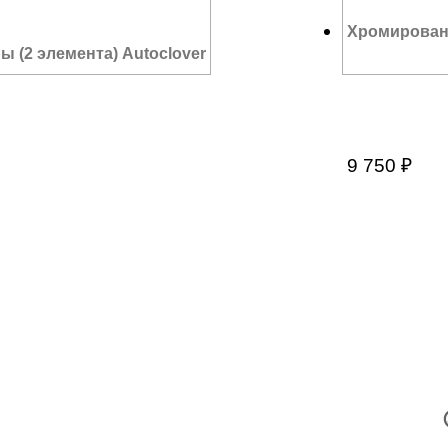
Хромированн
(2 элемента) Autoclover
9 750
₽
В
9