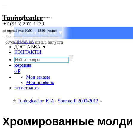
Tuningleader
аксессуары и автозапчасти для тюнинга
+7 (915) 257–1270
время работы: 10:00 — 18:00
(график)
Каталог товаров ▼
Быстрая доставка товаров
ОПЛАТА
со скидкой до конца августа
ДОСТАВКА ▼
КОНТАКТЫ
корзина
0
₽
Мои заказы
Мой профиль
регистрация
Tuningleader
»
KIA
»
Sorento II 2009-2012
»
✮
Хромированные молдин