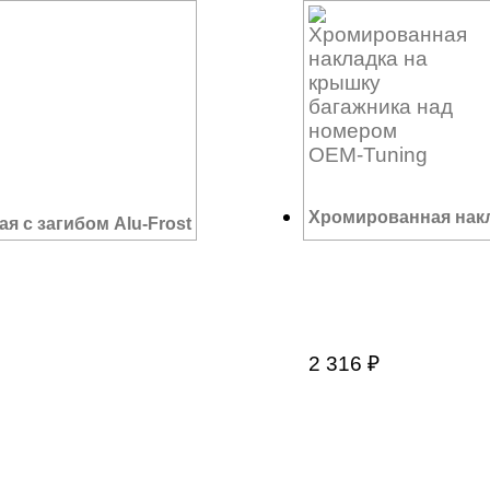
Хромированная накл
я с загибом Alu-Frost
2 316
₽