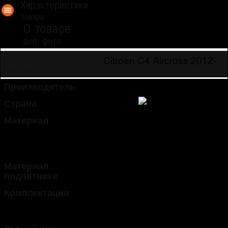
Характеристики
товара
О товаре
доп. фото
Citroen C4 Aircross 2012-
Модель
автомобиля
Производитель
Euromat 3D
Страна
Россия
Материал
ковролин
металл
полиэстер
резина
Материал
сталь
подпятника
Комплектация
задние
передние
5 шт.