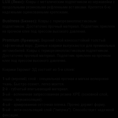
LUX (Люкс):
Ковры с металическим подпятником из нержавейки с
продольными резиновыми рефленными вставками. Крепятся 6-ю
надежными оцинкованными крепежами.
Business (Бизнес):
Ковры с терморезинопластиковым
подпятником. Достаточно прочный материал. Подпятник приклеен
на прочном клее под прессом высокого давления.
Premium (Премиум):
Верхний слой износостойкий толстый
тафтинговый ворс. Данные коврики выпускаются для премиальных
автомобилей. Ковры с терморезинопластиковым подпятником.
Достаточно прочный материал. Подпятник приклеен на прочном
клее под прессом высокого давления.
Коврики Евромат 3Д состоят из 5-и слоев:
1
-ый (верхний) слой - специальная прочная и мягкая велюровая
ткань. Быстро сохнет, легко моется.
2
-й - губчатый впитывающий материал.
3
-ый - вспененная запрессованная резина XPE (основной слой,
тепло-, звукоизоляция).
4
-ый - армированная сеточная пленка. Прочно держит форму.
5
-ый - анти-скользящий слой ("липучка"). Способствует надежной
фиксации.