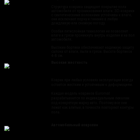
Структура коврика защищает покрытие пола
автомобиля от проникновения влаги. 3D-коврики
с синтетическими волокнами устойчивы к влаге,
они исключают порчу и гниение в любую
дождливую или снежную погоду.
Особая пятислойная технология не позволяет
влаге и грязи проникнуть внутрь изделия и на пол
автомобиля.
Высокие бортики обеспечивают надежную защиту
салона от влаги, пыли и грязи. Высота бортиков
4-8 см.
Высокая жесткость
Коврик при любых условиях эксплуатации всегда
остается жестким и устойчивым к деформациям.
Каждая модель ковриков Euromat
разрабатывается по индивидуальным лекалам
под конкретную марку авто. Поэтому все они
лежат как влитые, в точности повторяют контуры
пола.
Автомобильный ковролин