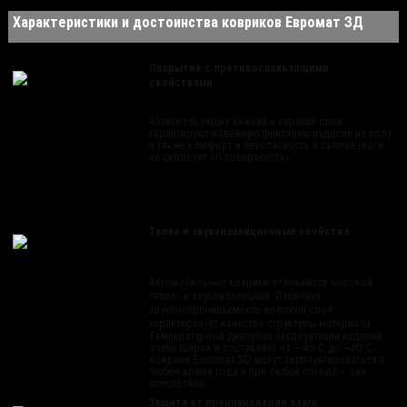
Характеристики и достоинства ковриков Евромат 3Д
Покрытие с противоскользящими
свойствами
Антискользящие нижний и верхний слои
гарантируют надежную фиксацию изделия на полу,
а также комфорт и безопасность в салоне (ноги
не скользят по поверхности).
Тепло и звукоизоляционные свойства
Автомобильные коврики отличаются высокой
тепло- и звукоизоляцией. Отличная
звуконепроницаемость волокон слоя
характеризует качество структуры материала.
Температурный диапазон эксплуатации изделий
очень широк и составляет от – 40 С до +40 С.
Коврики Euromat 3D могут эксплуатироваться в
любое время года и при любой погоде – они
всесезонны.
Защита от проникновения влаги