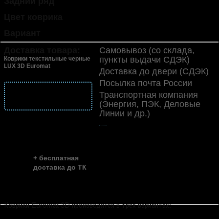
Задний ряд
раздельный
Цвет коврика
черный
Вариант
LUX
Доставка товара:
Самовывоз (со склада,
пункты выдачи СДЭК)
Коврики текстильные черные
LUX 3D Euromat
Доставка до двери (СДЭК)
Посылка почта России
подробнее
Транспортная компания
о доставке
(Энергия, ПЭК, Деловые
Линии и др.)
👍
скидка до ...
~ 35%
+ бесплатная
доставка до ТК
Коврики Euromat 3D производятся в трех вариантах: