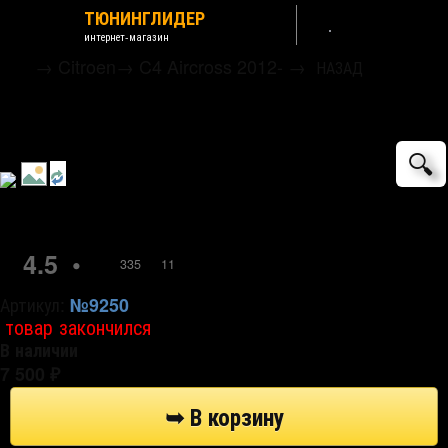
ТЮНИНГЛИДЕР
интернет-магазин
→
Citroen
→
C4 Aircross 2012-
→
НАЗАД
Коврики текстильные черные LUX 3D
Euromat
🔍
4.5
•
335
11
Артикул:
№9250
товар закончился
В наличии
7 500
₽