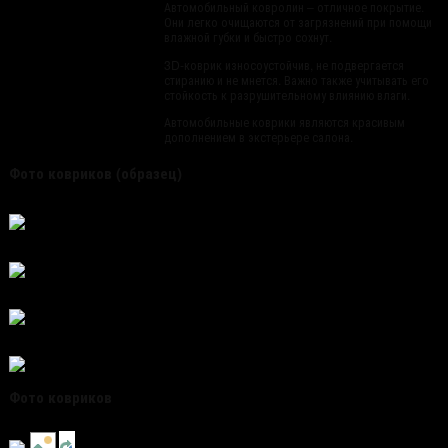
Автомобильный ковролин – отличное покрытие.
Они легко очищаются от загрязнений при помощи
влажной губки и быстро сохнут.
3D-коврик износоустойчив, не подвергается
стиранию и не мнется. Важно также учитывать его
стойкость к разрушительному влиянию влаги.
Автомобильные коврики являются красивым
дополнением в экстерьере салона.
Фото ковриков (образец)
Фото ковриков