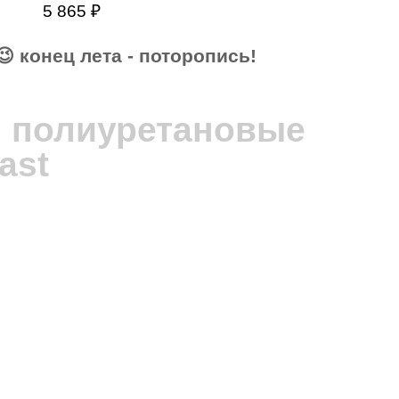
5 865
₽
СЕ ЦЕНЫ АВГУСТА – АКТУАЛЬНЫ!
😉 конец лета - поторопись!
 400 руб.
н полиуретановые
ast