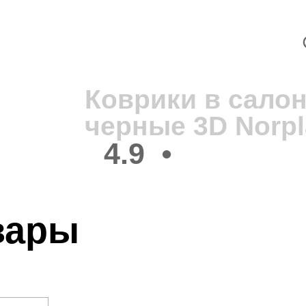
В
2
Коврики в сало
черные 3D Norpl
4.9
•
вары