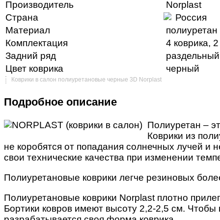
Производитель
Norplast
Страна
Россия
Материал
полиуретан
Комплектация
4 коврика, 2
Задний ряд
раздельный
Цвет коврика
черный
Коврики в салон полиуретановые черные 3D Norplast
Подробное описание
Полиуретан – эт
Коврики из поли
не коробятся от попадания солнечных лучей и н
свои технические качества при изменении темпе
Полиуретановые коврики легче резиновых более,
Полиуретановые коврики Norplast плотно прилег
Бортики ковров имеют высоту 2,2-2,5 см. Чтобы
разрабатывается своя форма коврика.