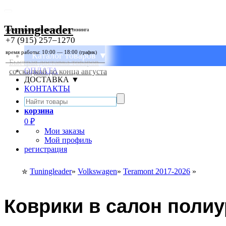
Tuningleader
аксессуары и автозапчасти для тюнинга
+7 (915) 257–1270
время работы: 10:00 — 18:00
(график)
Каталог товаров ▼
Быстрая доставка товаров
ОПЛАТА
со скидкой до конца августа
ДОСТАВКА ▼
КОНТАКТЫ
корзина
0
₽
Мои заказы
Мой профиль
регистрация
Tuningleader
»
Volkswagen
»
Teramont 2017-2026
»
✮
Коврики в салон полиу