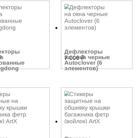
екторы
Дефлекторы
на
на окна черные
₽
7 000
₽
ованные
Autoclover (6
ngdong
элементов)