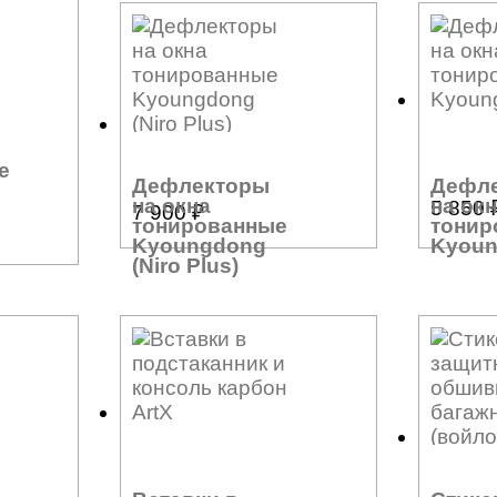
е
Дефлекторы
Дефл
на окна
на ок
5 850
7 900
₽
тонированные
тонир
Kyoungdong
Kyou
(Niro Plus)