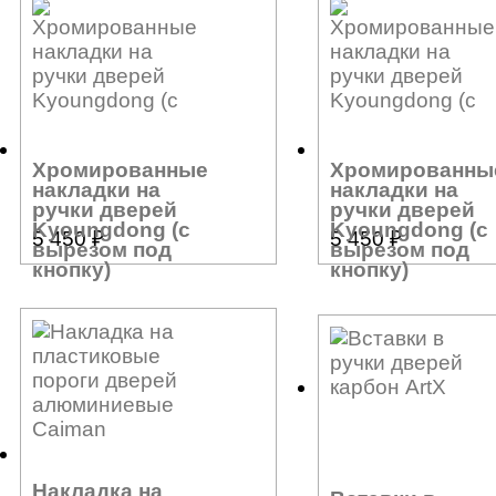
Хромированные
Хромированны
накладки на
накладки на
ручки дверей
ручки дверей
Kyoungdong (с
Kyoungdong (с
5 450
₽
5 450
₽
вырезом под
вырезом под
кнопку)
кнопку)
Накладка на