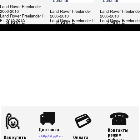
Euromat
Euromat
Land Rover Freelander
2006-2010
Land Rover Freelander
Land Rover Freelande
Land Rover Freelander II
2006-2010
2006-2010
FL 2010-2012
Land Rover Freelander II
Land Rover Freelander
4 600 ₽
6 600 ₽
7 500 ₽
Land Rover Freelander II
FL 2010-2012
FL 2010-2012
FL 2012-2015
Land Rover Freelander II
Land Rover Freelander
FL 2012-2015
FL 2012-2015
🚚
☎
🙋
💳
Доставка
Контакты
режим
скидка до ...
Как купить
Оплата
работы