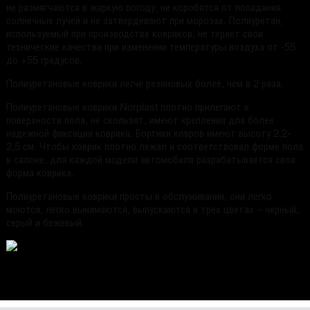
не размягчаются в жаркую погоду, не коробятся от попадания
солнечных лучей и не затвердевают при морозах. Полиуретан,
используемый при производстве ковриков, не теряет свои
технические качества при изменении температуры воздуха от -55
до +55 градусов.
Полиуретановые коврики легче резиновых более, чем в 2 раза.
Полиуретановые коврики Norplast плотно прилегают к
поверхности пола, не скользят, имеют крепления для более
надежной фиксации коврика. Бортики ковров имеют высоту 2,2-
2,5 см. Чтобы коврик плотно лежал и соответствовал форме пола
в салоне, для каждой модели автомобиля разрабатывается своя
форма коврика.
Полиуретановые коврики просты в обслуживании, они легко
моются, легко вынимаются, выпускаются в трех цветах – черный,
серый и бежевый.