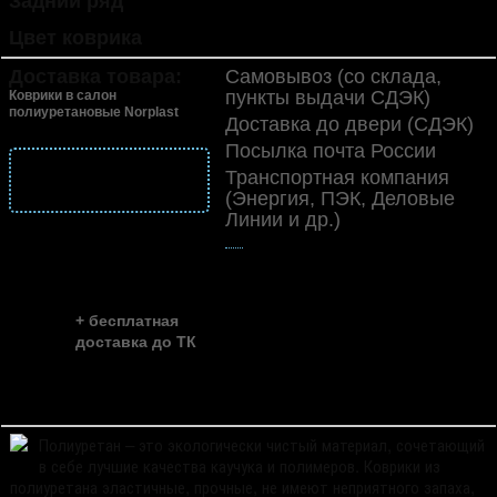
Задний ряд
раздельный, без перемычки
Цвет коврика
черный
Доставка товара:
Самовывоз (со склада,
пункты выдачи СДЭК)
Коврики в салон
полиуретановые Norplast
Доставка до двери (СДЭК)
Посылка почта России
подробнее
Транспортная компания
о доставке
(Энергия, ПЭК, Деловые
Линии и др.)
👍
скидка до ...
~ 35%
+ бесплатная
доставка до ТК
Полиуретан – это экологически чистый материал, сочетающий
в себе лучшие качества каучука и полимеров. Коврики из
полиуретана эластичные, прочные, не имеют неприятного запаха,