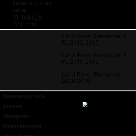
Характеристики
товара
О товаре
доп. фото
Land Rover Freelander II
Модель
автомобиля
FL 2012-2015
Land Rover Freelander II
FL 2010-2012
Land Rover Freelander
2006-2010
Производитель
Norplast
Страна
Россия
Материал
полиуретан
Комплектация
4 шт.