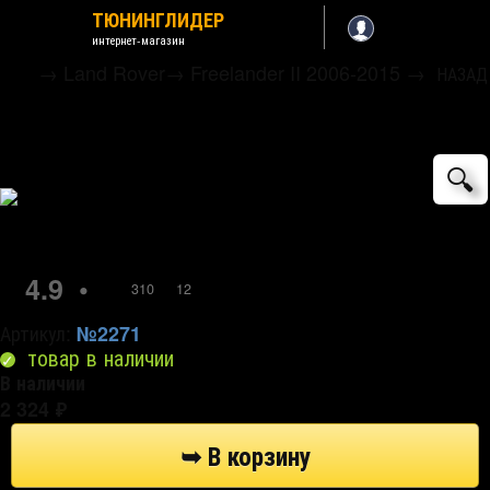
ТЮНИНГЛИДЕР
интернет-магазин
→
Land Rover
→
Freelander II 2006-2015
→
НАЗАД
Коврики в салон полиуретановые
Norplast
🔍
4.9
•
310
12
Артикул:
№2271
товар в наличии
В наличии
2 324
₽