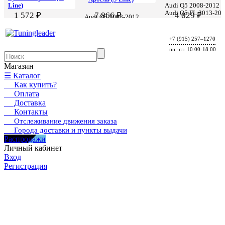
Line)
Audi Q5 2008-2012
Audi Q5 FL 2013-20
1 572 ₽
7 866 ₽
4 029 ₽
Audi Q5 2008-2012
Audi Q5 2008-2012
+7 (915) 257–1270
пн.-пт. 10:00-18:00
Магазин
☰ Каталог
Как купить?
Оплата
Доставка
Контакты
Отслеживание движения заказа
Города доставки и пункты выдачи
Распродажи
Личный кабинет
Вход
Регистрация