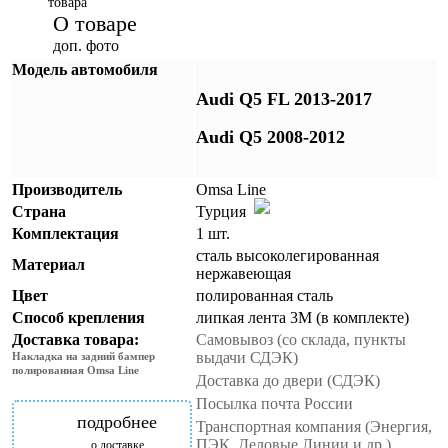
товара
О товаре
доп. фото
Модель автомобиля
Audi Q5 FL 2013-2017
Audi Q5 2008-2012
Производитель
Omsa Line
Страна
Турция
Комплектация
1 шт.
сталь высоколегированная
Материал
нержавеющая
Цвет
полированная сталь
Способ крепления
липкая лента 3M (в комплекте)
Доставка товара:
Самовывоз (со склада, пункты
выдачи СДЭК)
Накладка на задний бампер
полированная Omsa Line
Доставка до двери (СДЭК)
Посылка почта России
подробнее
Транспортная компания (Энергия,
ПЭК, Деловые Линии и др.)
о доставке