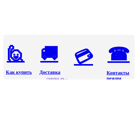
🙋
🚚
☎
💳
Как купить
Доставка
Контакты
режим
скидка до ...
Оплата
работы